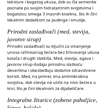
teksture i bogatog ukusa, dok su čia semenke
poznate po svojim hidratantnim svojstvima i
bogatstvu
omega 3 masnih kiselina
, što ih čini
idealnim dodatkom za pudinge i smutije.
Prirodni zaslađivači (med, stevija,
javorov sirup)
Prirodni zaslađivači su ključni za smanjenje
unosa rafinisanog šećera bez žrtvovanja ukusa
kolača i drugih slatkiša. Med, stevija, agava i
javorov sirup dodaju prirodnu slatkoću
desertima i obezbeđuju dodatne zdravstvene
koristi. Med, na primer, ima antimikrobna
svojstva, dok stevija ne utiče na nivo šećera u
krvi, što je čini idealnom za
dijabetičare
.
Integralne žitarice (zobene pahuljice,
kinoa, heljda)