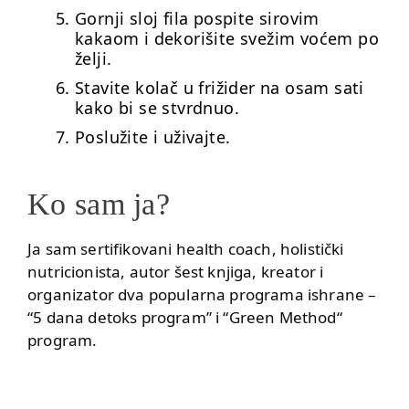
Gornji sloj fila pospite sirovim
kakaom i dekorišite svežim voćem po
želji.
Stavite kolač u frižider na osam sati
kako bi se stvrdnuo.
Poslužite i uživajte.
Ko sam ja?
Ja sam sertifikovani health coach, holistički
nutricionista, autor šest knjiga, kreator i
organizator dva popularna programa ishrane –
“5 dana detoks program”
i
“Green Method“
program.