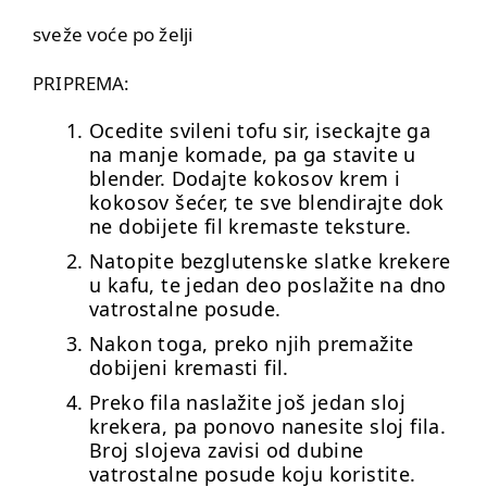
sveže voće po želji
PRIPREMA:
Ocedite svileni tofu sir, iseckajte ga
na manje komade, pa ga stavite u
blender. Dodajte kokosov krem i
kokosov šećer, te sve blendirajte dok
ne dobijete fil kremaste teksture.
Natopite bezglutenske slatke krekere
u kafu, te jedan deo poslažite na dno
vatrostalne posude.
Nakon toga, preko njih premažite
dobijeni kremasti fil.
Preko fila naslažite još jedan sloj
krekera, pa ponovo nanesite sloj fila.
Broj slojeva zavisi od dubine
vatrostalne posude koju koristite.