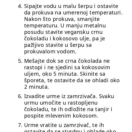
Sipajte vodu u malu šerpu i ostavite
da prokuva na umerenoj temperaturi.
Nakon što prokuva, smanjite
temperaturu. U manju metalnu
posudu stavite vegansku crnu
čokoladu i kokosovo ulje, pa je
pažljivo stavite u šerpu sa
prokuvalom vodom.
Mešajte dok se crna čokolada ne
rastopi i ne sjedini sa kokosovim
uljem, oko 5 minuta. Skinite sa
šporeta, te ostavite da se ohladi oko
2 minuta.
Izvadite urme iz zamrzivača. Svaku
urmu umočite u rastopljenu
čokoladu, te ih odložite na tanjir i
pospite mlevenim kokosom.
Urme vratite u zamrzivač, te ih
ostavite da se stvrdnu i ohlade oko