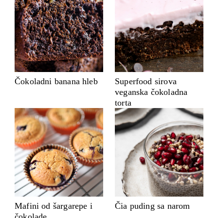
Čokoladni banana hleb
Superfood sirova
veganska čokoladna
torta
Mafini od šargarepe i
Čia puding sa narom
čokolade