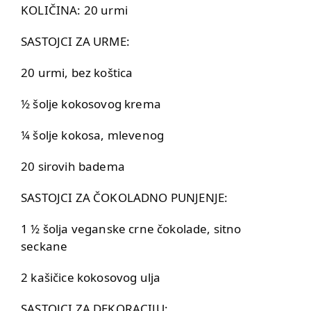
KOLIČINA: 20 urmi
SASTOJCI ZA URME:
20 urmi, bez koštica
½ šolje kokosovog krema
¼ šolje kokosa, mlevenog
20 sirovih badema
SASTOJCI ZA ČOKOLADNO PUNJENJE:
1 ½ šolja veganske crne čokolade, sitno
seckane
2 kašičice kokosovog ulja
SASTOJCI ZA DEKORACIJU: