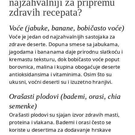
najzahvalniji za pripremu
zdravih recepata?
Voće (jabuke, banane, bobičasto voće)
Voće je jedan od najzahvalnijih sastojaka za
zdrave deserte. Dopuna smese sa
jabukama
,
jagodama i bananama daje prirodnu slatkoću i
kremastu teksturu, dok bobičasto voće poput
borovnica, malina i kupina obogaćuje deserte
antioksidansima i vitaminima. Osim što su
ukusni, voćni deserti su i izuzetno hranjivi.
Orašasti plodovi (bademi, orasi, chia
semenke)
Orašasti plodovi su sjajan izvor zdravih masti,
proteina i vlakana.
Bademi
i orasi često se
koriste u desertima za dodavanje hrskave