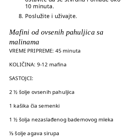
10 minuta.
Poslužite i uživajte.
Mafini od ovsenih pahuljica sa
malinama
VREME PRIPREME: 45 minuta
KOLIČINA: 9-12 mafina
SASTOJCI:
2 ½ šolje ovsenih pahuljica
1 kašika čia semenki
1 ½ šolja nezaslađenog bademovog mleka
⅓ šolje agava sirupa