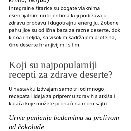
Integralne žitarice su bogate vlaknima i
esencijalnim nutrijentima koji podržavaju
zdravu probavu i dugotrajnu energiju. Zobene
pahuljice su odlična baza za razne deserte, dok
kinoa i heljda, sa visokim sadržajem proteina,
čine deserte hranjivijim i sitim.
Koji su najpopularniji
recepti za zdrave deserte?
U nastavku izdvajam samo tri od mnogo
recepata i ideja za pripremu zdravih slatkiša i
kolača koje možete pronaći
na mom sajtu
.
Urme punjenje bademima sa prelivom
od čokolade