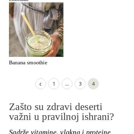
Banana smoothie
1
…
3
4
Zašto su zdravi deserti
važni u pravilnoj ishrani?
Sadrže vitamine, vlakna i proteine