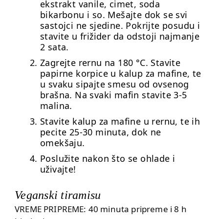
ekstrakt vanile, cimet, soda
bikarbonu i so. Mešajte dok se svi
sastojci ne sjedine. Pokrijte posudu i
stavite u frižider da odstoji najmanje
2 sata.
Zagrejte rernu na 180 °C. Stavite
papirne korpice u kalup za mafine, te
u svaku sipajte smesu od ovsenog
brašna. Na svaki mafin stavite 3-5
malina.
Stavite kalup za mafine u rernu, te ih
pecite 25-30 minuta, dok ne
omekšaju.
Poslužite nakon što se ohlade i
uživajte!
Veganski tiramisu
VREME PRIPREME: 40 minuta pripreme i 8 h