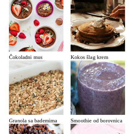
Čokoladni mus
Kokos šlag krem
Granola sa bademima
Smoothie od borovnica