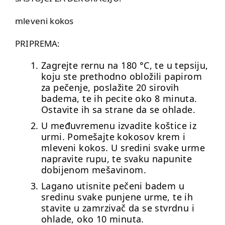
mleveni kokos
PRIPREMA:
Zagrejte rernu na 180 °C, te u tepsiju,
koju ste prethodno obložili papirom
za pečenje, poslažite 20 sirovih
badema, te ih pecite oko 8 minuta.
Ostavite ih sa strane da se ohlade.
U međuvremenu izvadite koštice iz
urmi. Pomešajte kokosov krem i
mleveni kokos. U sredini svake urme
napravite rupu, te svaku napunite
dobijenom mešavinom.
Lagano utisnite pečeni badem u
sredinu svake punjene urme, te ih
stavite u zamrzivač da se stvrdnu i
ohlade, oko 10 minuta.