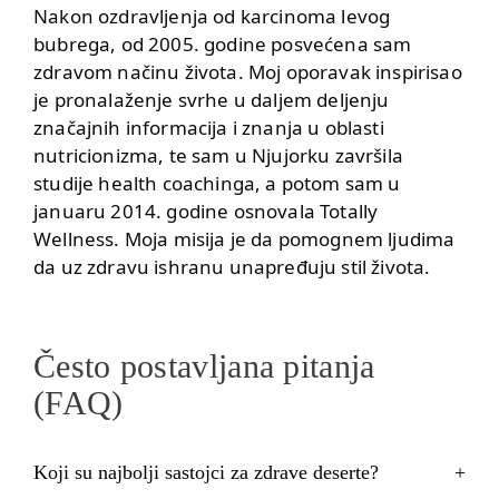
Nakon ozdravljenja od karcinoma levog
bubrega, od 2005. godine posvećena sam
zdravom načinu života. Moj oporavak inspirisao
je pronalaženje svrhe u daljem deljenju
značajnih informacija i znanja u oblasti
nutricionizma, te sam u Njujorku završila
studije health coachinga, a potom sam u
januaru 2014. godine osnovala Totally
Wellness. Moja misija je da pomognem ljudima
da uz zdravu ishranu unapređuju stil života.
Često postavljana pitanja
(FAQ)
Koji su najbolji sastojci za zdrave deserte?