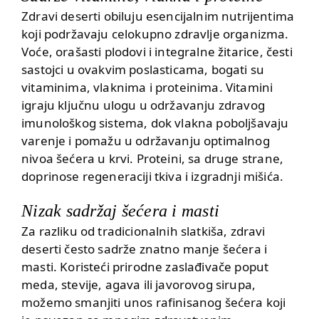
Zdravi deserti obiluju esencijalnim nutrijentima
koji podržavaju celokupno zdravlje organizma.
Voće,
orašasti plodovi
i integralne žitarice, česti
sastojci u ovakvim poslasticama, bogati su
vitaminima, vlaknima i proteinima.
Vitamini
igraju ključnu ulogu u održavanju zdravog
imunološkog sistema, dok vlakna poboljšavaju
varenje i pomažu u održavanju optimalnog
nivoa šećera u krvi.
Proteini
, sa druge strane,
doprinose regeneraciji tkiva i izgradnji mišića.
Nizak sadržaj šećera i masti
Za razliku od tradicionalnih slatkiša, zdravi
deserti često sadrže znatno manje šećera i
masti. Koristeći prirodne zaslađivače poput
meda, stevije, agava ili javorovog sirupa,
možemo smanjiti unos rafinisanog šećera koji