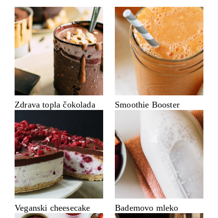
Zdrava topla čokolada
Smoothie Booster
Veganski cheesecake
Bademovo mleko