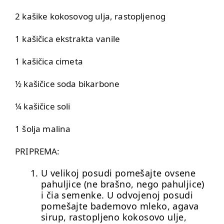
2 kašike kokosovog ulja, rastopljenog
1 kašičica ekstrakta vanile
1 kašičica cimeta
½ kašičice soda bikarbone
¼ kašičice soli
1 šolja malina
PRIPREMA:
U velikoj posudi pomešajte ovsene
pahuljice (ne brašno, nego pahuljice)
i čia semenke. U odvojenoj posudi
pomešajte bademovo mleko, agava
sirup, rastopljeno kokosovo ulje,