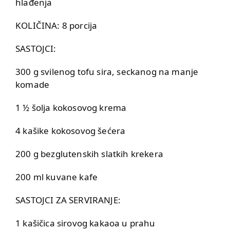
hlađenja
KOLIČINA: 8 porcija
SASTOJCI:
300 g svilenog tofu sira, seckanog na manje
komade
1 ½ šolja kokosovog krema
4 kašike kokosovog šećera
200 g bezglutenskih slatkih krekera
200 ml kuvane kafe
SASTOJCI ZA SERVIRANJE:
1 kašičica sirovog kakaoa u prahu