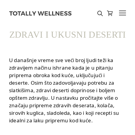
ZDRAVI I UKUSNI DESERTI
U današnje vreme sve veći broj ljudi teži ka
zdravijem načinu ishrane kada je u pitanju
priprema obroka kod kuće
, uključujući i
deserte. Osim što zadovoljavaju potrebu za
slatkišima, zdravi deserti doprinose i boljem
opštem zdravlju. U nastavku pročitajte više o
značaju pripreme zdravih deserata, kolača,
sirovih kuglica, sladoleda, kao i koji recepti su
idealni za laku pripremu
kod kuće
.