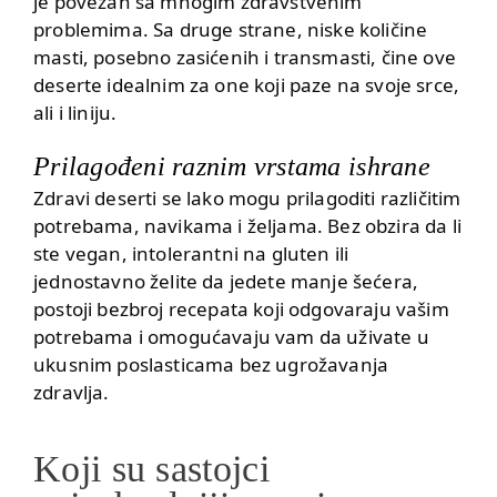
je povezan sa mnogim zdravstvenim
problemima. Sa druge strane, niske količine
masti, posebno zasićenih i
transmasti
, čine ove
deserte idealnim za one koji paze na svoje srce,
ali i liniju.
Prilagođeni raznim vrstama ishrane
Zdravi deserti se lako mogu prilagoditi različitim
potrebama, navikama i željama. Bez obzira da li
ste
vegan
, intolerantni na gluten ili
jednostavno želite da jedete manje šećera,
postoji bezbroj recepata koji odgovaraju vašim
potrebama i omogućavaju vam da uživate u
ukusnim poslasticama bez ugrožavanja
zdravlja.
Koji su sastojci