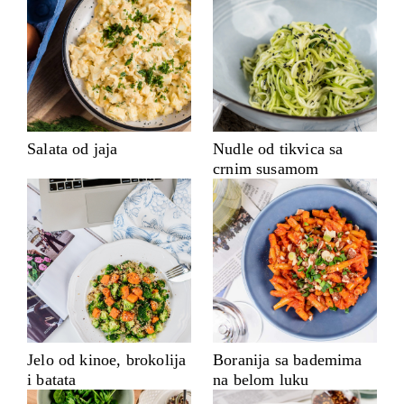
Salata od jaja
Nudle od tikvica sa
crnim susamom
Jelo od kinoe, brokolija
Boranija sa bademima
i batata
na belom luku