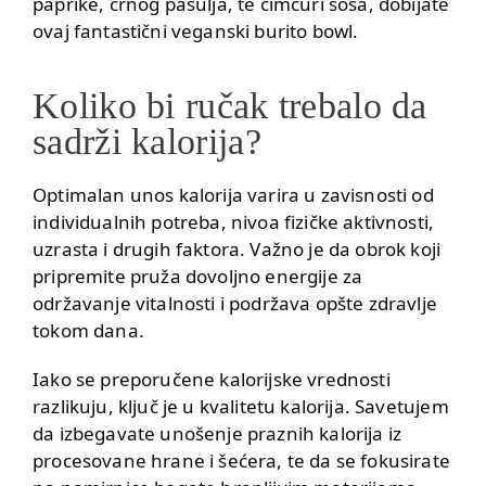
paprike, crnog pasulja, te čimčuri sosa, dobijate
ovaj fantastični veganski burito bowl.
Koliko bi ručak trebalo da
sadrži kalorija?
Optimalan unos kalorija varira u zavisnosti od
individualnih potreba, nivoa fizičke aktivnosti,
uzrasta i drugih faktora. Važno je da obrok koji
pripremite pruža dovoljno energije za
održavanje vitalnosti i podržava opšte zdravlje
tokom dana.
Iako se preporučene kalorijske vrednosti
razlikuju, ključ je u kvalitetu kalorija. Savetujem
da izbegavate unošenje praznih kalorija iz
procesovane hrane i šećera, te da se fokusirate