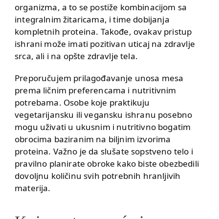
organizma, a to se postiže kombinacijom sa
integralnim žitaricama, i time dobijanja
kompletnih proteina
. Takođe, ovakav pristup
ishrani može imati pozitivan uticaj na zdravlje
srca, ali i na opšte zdravlje tela.
Preporučujem prilagođavanje unosa mesa
prema ličnim preferencama i nutritivnim
potrebama. Osobe koje praktikuju
vegetarijansku ili vegansku ishranu posebno
mogu uživati u ukusnim i nutritivno bogatim
obrocima baziranim na biljnim izvorima
proteina. Važno je da slušate sopstveno telo i
pravilno planirate obroke kako biste obezbedili
dovoljnu količinu svih potrebnih hranljivih
materija.