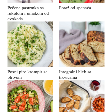
Pečena pastrmka sa
Potaž od spanaća
rukolom i umakom od
avokada
Posni pire krompir sa
Integralni hleb sa
blitvom
tikvicama