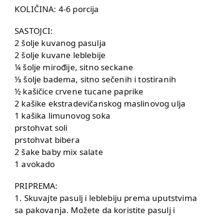
KOLIČINA: 4-6 porcija
SASTOJCI:
2 šolje kuvanog pasulja
2 šolje kuvane leblebije
¼ šolje mirođije, sitno seckane
⅓ šolje badema, sitno sečenih i tostiranih
½ kašičice crvene tucane paprike
2 kašike ekstradevičanskog maslinovog ulja
1 kašika limunovog soka
prstohvat soli
prstohvat bibera
2 šake baby mix salate
1 avokado
PRIPREMA:
1. Skuvajte pasulj i leblebiju prema uputstvima
sa pakovanja. Možete da koristite pasulj i