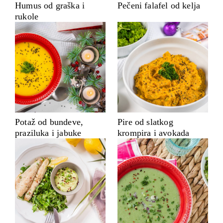
Humus od graška i
Pečeni falafel od kelja
rukole
Potaž od bundeve,
Pire od slatkog
praziluka i jabuke
krompira i avokada