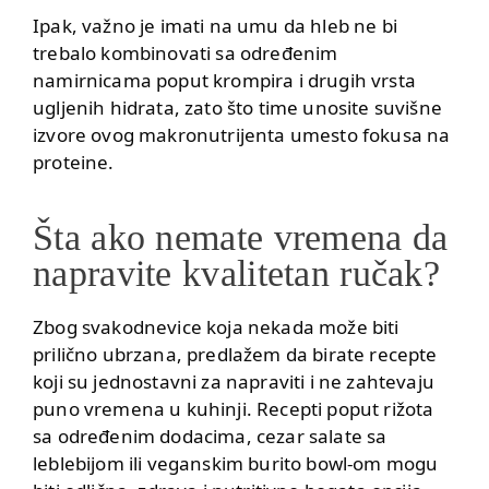
Ipak, važno je imati na umu da hleb ne bi
trebalo kombinovati sa određenim
namirnicama poput krompira i drugih vrsta
ugljenih hidrata, zato što time unosite suvišne
izvore ovog makronutrijenta umesto fokusa na
proteine.
Šta ako nemate vremena da
napravite kvalitetan ručak?
Zbog svakodnevice koja nekada može biti
prilično ubrzana, predlažem da birate recepte
koji su jednostavni za napraviti i ne zahtevaju
puno vremena u kuhinji. Recepti poput
rižota
sa određenim dodacima
,
cezar salate sa
leblebijom
ili
veganskim burito bowl-om
mogu