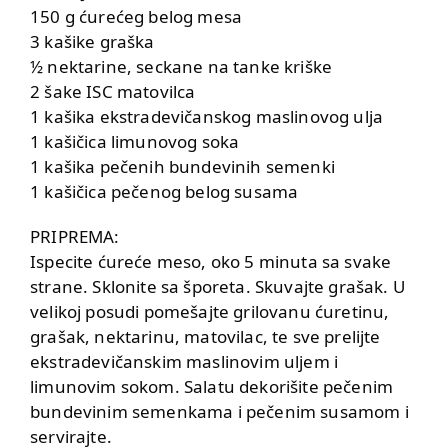
150 g ćurećeg belog mesa
3 kašike graška
½ nektarine, seckane na tanke kriške
2 šake ISC matovilca
1 kašika ekstradevičanskog maslinovog ulja
1 kašičica limunovog soka
1 kašika pečenih bundevinih semenki
1 kašičica pečenog belog susama
PRIPREMA:
Ispecite ćureće meso, oko 5 minuta sa svake
strane. Sklonite sa šporeta. Skuvajte grašak. U
velikoj posudi pomešajte grilovanu ćuretinu,
grašak, nektarinu, matovilac, te sve prelijte
ekstradevičanskim maslinovim uljem i
limunovim sokom. Salatu dekorišite pečenim
bundevinim semenkama i pečenim susamom i
servirajte.