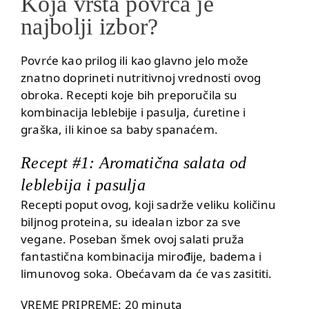
Koja vrsta povrća je
najbolji izbor?
Povrće kao prilog ili kao glavno jelo može
znatno doprineti nutritivnoj vrednosti ovog
obroka. Recepti koje bih preporučila su
kombinacija
leblebije i pasulja
,
ćuretine i
graška
, ili
kinoe sa baby spanaćem
.
Recept #1: Aromatična salata od
leblebija i pasulja
Recepti poput ovog, koji sadrže veliku količinu
biljnog proteina, su idealan izbor za sve
vegane. Poseban šmek ovoj salati pruža
fantastična kombinacija mirođije, badema i
limunovog soka. Obećavam da će vas zasititi.
VREME PRIPREME: 20 minuta