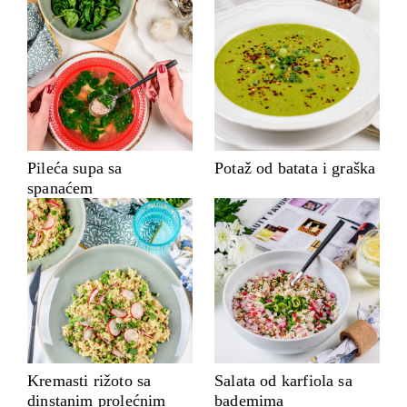
Pileća supa sa
Potaž od batata i graška
spanaćem
Kremasti rižoto sa
Salata od karfiola sa
dinstanim prolećnim
bademima