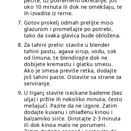
pecite, uz povremeno okretanje, još
oko 10 minuta ili dok ne omekšaju, te
ih izvadite iz rerne.
Gotov prokelj odmah prelijte miso
glazurom i promešajte po potrebi,
tako da svaka glavica bude obložena.
Za tahini preliv: stavite u blender
tahini pastu, agava sirup, vodu, sok
od limuna, te blendirajte dok ne
dobijete kremastu i glatku smesu.
Ako je smesa previše retka, dodajte
još tahini paste. Ostavite sa strane za
serviranje.
U tiganj stavite iseckane bademe (bez
ulja) i pržite ih nekoliko minuta, često
mešajući. Pazite da ne izgore. Zatim
dodajte kuvanu i ohlađenu kinou i
balzamiko sirće. Dinstajte 2-3 minuta
ili dok kinoa malo ne porumeni.