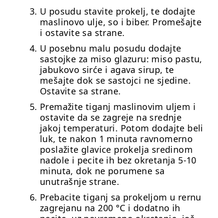
U posudu stavite prokelj, te dodajte
maslinovo ulje, so i biber. Promešajte
i ostavite sa strane.
U posebnu malu posudu dodajte
sastojke za miso glazuru: miso pastu,
jabukovo sirće i agava sirup, te
mešajte dok se sastojci ne sjedine.
Ostavite sa strane.
Premažite tiganj maslinovim uljem i
ostavite da se zagreje na srednje
jakoj temperaturi. Potom dodajte beli
luk, te nakon 1 minuta ravnomerno
poslažite glavice prokelja sredinom
nadole i pecite ih bez okretanja 5-10
minuta, dok ne porumene sa
unutrašnje strane.
Prebacite tiganj sa prokeljom u rernu
zagrejanu na 200 °C i dodatno ih