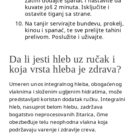
Zatim dodajte spanać i nastavite da
kuvate još 2 minuta. Isključite i
ostavite tiganj sa strane.
Na tanjir servirajte bundevu, prokelj,
kinou i spanać, te sve prelijte tahini
prelivom. Poslužite i uživajte.
Da li jesti hleb uz ručak i
koja vrsta hleba je zdrava?
Umeren unos integralnog hleba, obogaćenog
vlaknima i složenim ugljenim hidratima, može
predstavljati koristan dodatak ručku. Integralni
hleb, nasuprot belom hlebu, zadržava
bogatstvo neprocesovanih žitarica, čime
obezbeđuje telu neophodna vlakna koja
podržavaju varenje i zdravlje creva.