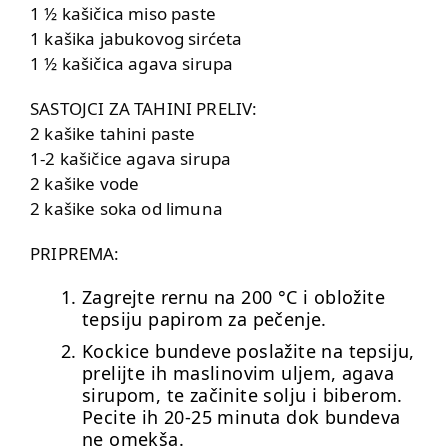
1 ½ kašičica miso paste
1 kašika jabukovog sirćeta
1 ½ kašičica agava sirupa
SASTOJCI ZA TAHINI PRELIV:
2 kašike tahini paste
1-2 kašičice agava sirupa
2 kašike vode
2 kašike soka od limuna
PRIPREMA:
Zagrejte rernu na 200 °C i obložite
tepsiju papirom za pečenje.
Kockice bundeve poslažite na tepsiju,
prelijte ih maslinovim uljem, agava
sirupom, te začinite solju i biberom.
Pecite ih 20-25 minuta dok bundeva
ne omekša.