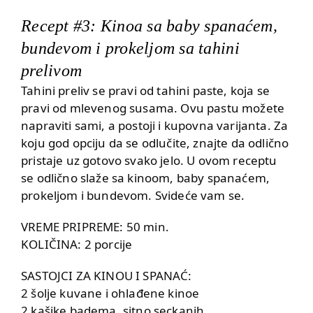
Recept #3: Kinoa sa baby spanaćem,
bundevom i prokeljom sa tahini
prelivom
Tahini preliv se pravi od tahini paste, koja se
pravi od mlevenog susama. Ovu pastu možete
napraviti sami, a postoji i kupovna varijanta. Za
koju god opciju da se odlučite, znajte da odlično
pristaje uz gotovo svako jelo. U ovom receptu
se odlično slaže sa kinoom, baby spanaćem,
prokeljom i bundevom. Svideće vam se.
VREME PRIPREME: 50 min.
KOLIČINA: 2 porcije
SASTOJCI ZA KINOU I SPANAĆ:
2 šolje kuvane i ohlađene kinoe
2 kašike badema, sitno seckanih