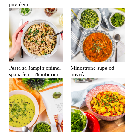
povrćem
Pasta sa šampinjonima,
Minestrone supa od
spanaćem i đumbirom
povrća