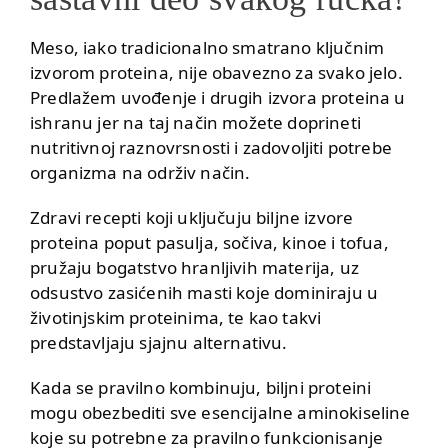
Meso, iako tradicionalno smatrano ključnim
izvorom proteina, nije obavezno za svako jelo.
Predlažem uvođenje i drugih izvora proteina u
ishranu jer na taj način možete doprineti
nutritivnoj raznovrsnosti i zadovoljiti potrebe
organizma na održiv način.
Zdravi recepti koji uključuju biljne izvore
proteina poput pasulja, sočiva, kinoe i tofua,
pružaju bogatstvo hranljivih materija, uz
odsustvo zasićenih masti koje dominiraju u
životinjskim proteinima, te kao takvi
predstavljaju sjajnu alternativu.
Kada se pravilno kombinuju, biljni proteini
mogu obezbediti sve esencijalne aminokiseline
koje su potrebne za pravilno funkcionisanje