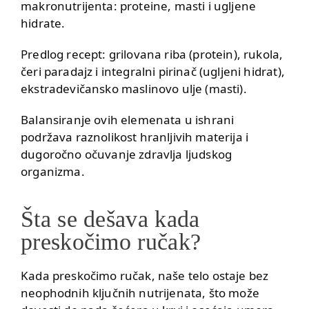
makronutrijenta: proteine, masti i ugljene
hidrate.
Predlog recept: grilovana riba (protein), rukola,
čeri paradajz i integralni pirinač (ugljeni hidrat),
ekstradevičansko maslinovo ulje (masti).
Balansiranje ovih elemenata u ishrani
podržava raznolikost hranljivih materija i
dugoročno očuvanje zdravlja ljudskog
organizma.
Šta se dešava kada
preskočimo ručak?
Kada preskočimo ručak, naše telo ostaje bez
neophodnih ključnih nutrijenata, što može