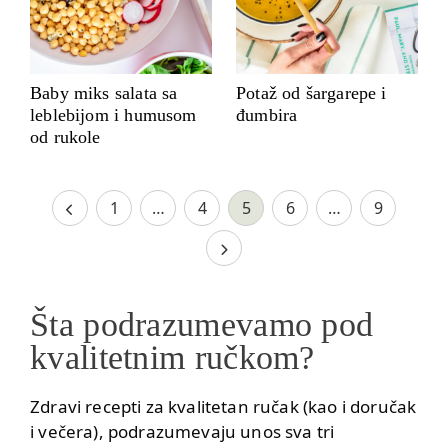
Baby miks salata sa
Potaž od šargarepe i
leblebijom i humusom
đumbira
od rukole
1
…
4
5
6
…
9
Šta podrazumevamo pod
kvalitetnim ručkom?
Zdravi recepti za kvalitetan ručak (kao i doručak
i večera), podrazumevaju unos sva tri