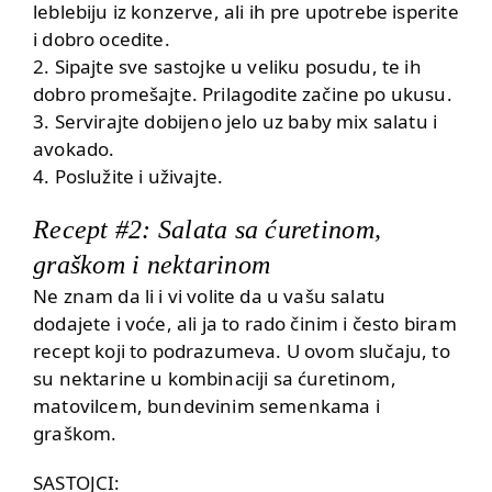
leblebiju iz konzerve, ali ih pre upotrebe isperite
i dobro ocedite.
2. Sipajte sve sastojke u veliku posudu, te ih
dobro promešajte. Prilagodite začine po ukusu.
3. Servirajte dobijeno jelo uz baby mix salatu i
avokado.
4. Poslužite i uživajte.
Recept #2: Salata sa ćuretinom,
graškom i nektarinom
Ne znam da li i vi volite da u vašu salatu
dodajete i voće, ali ja to rado činim i često biram
recept koji to podrazumeva. U ovom slučaju, to
su nektarine u kombinaciji sa ćuretinom,
matovilcem, bundevinim semenkama i
graškom.
SASTOJCI: