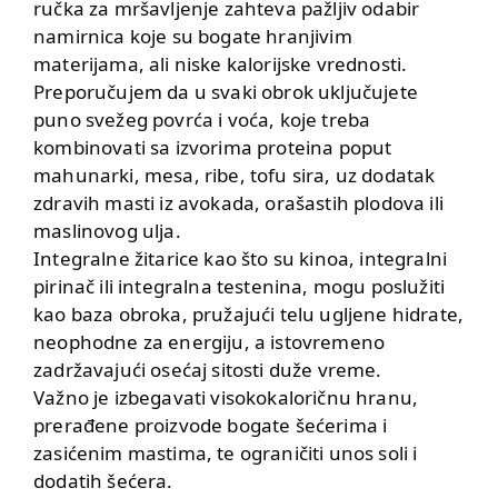
ručka za mršavljenje zahteva pažljiv odabir
namirnica koje su bogate hranjivim
materijama, ali niske kalorijske vrednosti.
Preporučujem da u svaki obrok uključujete
puno svežeg povrća i voća, koje treba
kombinovati sa izvorima proteina poput
mahunarki, mesa, ribe, tofu sira, uz dodatak
zdravih masti iz avokada, orašastih plodova ili
maslinovog ulja.
Integralne žitarice kao što su kinoa, integralni
pirinač ili integralna testenina, mogu poslužiti
kao baza obroka, pružajući telu ugljene hidrate,
neophodne za energiju, a istovremeno
zadržavajući osećaj sitosti duže vreme.
Važno je izbegavati visokokaloričnu hranu,
prerađene proizvode bogate šećerima i
zasićenim mastima, te ograničiti unos soli i
dodatih šećera.