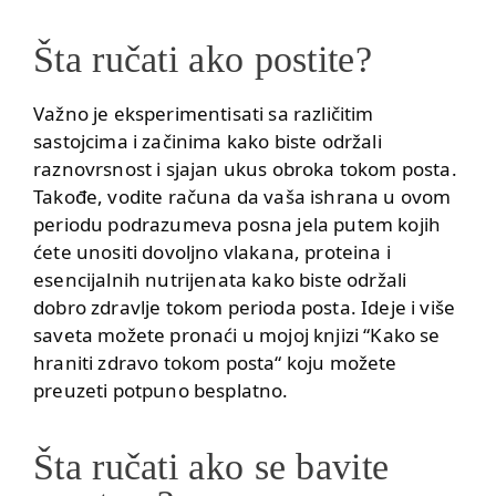
Šta ručati ako postite?
Važno je eksperimentisati sa različitim
sastojcima i začinima kako biste održali
raznovrsnost i sjajan ukus obroka tokom posta.
Takođe, vodite računa da vaša ishrana u ovom
periodu podrazumeva posna jela putem kojih
ćete unositi dovoljno vlakana, proteina i
esencijalnih nutrijenata kako biste održali
dobro zdravlje tokom perioda posta. Ideje i više
saveta možete pronaći u mojoj knjizi
“Kako se
hraniti zdravo tokom posta“
koju možete
preuzeti potpuno besplatno.
Šta ručati ako se bavite