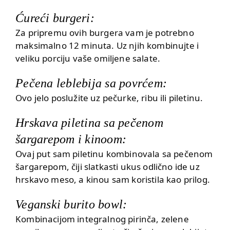
Ćureći burgeri:
Za pripremu ovih burgera vam je potrebno
maksimalno 12 minuta. Uz njih kombinujte i
veliku porciju vaše omiljene salate.
Pečena leblebija sa povrćem:
Ovo jelo poslužite uz pečurke, ribu ili piletinu.
Hrskava piletina sa pečenom
šargarepom i kinoom:
Ovaj put sam piletinu kombinovala sa pečenom
šargarepom, čiji slatkasti ukus odlično ide uz
hrskavo meso, a kinou sam koristila kao prilog.
Veganski burito bowl:
Kombinacijom integralnog pirinča, zelene