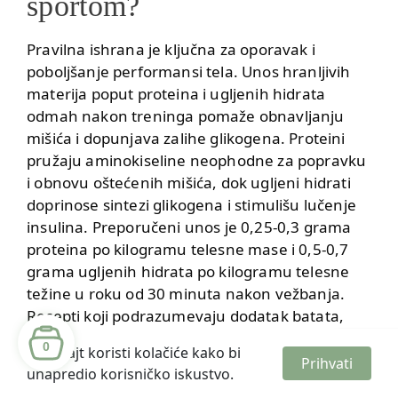
sportom?
Pravilna ishrana je ključna za oporavak i
poboljšanje performansi tela. Unos hranljivih
materija poput proteina i ugljenih hidrata
odmah nakon treninga pomaže obnavljanju
mišića i dopunjava zalihe glikogena. Proteini
pružaju aminokiseline neophodne za popravku
i obnovu oštećenih mišića, dok ugljeni hidrati
doprinose sintezi glikogena i stimulišu lučenje
insulina. Preporučeni unos je 0,25-0,3 grama
proteina po kilogramu telesne mase i 0,5-0,7
grama ugljenih hidrata po kilogramu telesne
težine u roku od 30 minuta nakon vežbanja.
Recepti koji podrazumevaju dodatak batata,
voća, ribe, jaja i integralnih testenina su odličan
0
Ovaj sajt koristi kolačiće kako bi
izbor za brz i efikasan oporavak. Kombinacijom
Prihvati
unapredio korisničko iskustvo.
ovih namirnica stvarate ukusno jelo koje pruža