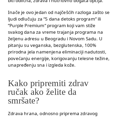
biti odlična, zdrava i nutritivno bogata opcija.
Inače je ovo jedan od najčešćih razloga zašto se
ljudi odlučuju za “
5 dana detoks program
“ ili
“
Purple Premium
“ program koji vam stiže
svakog dana za vreme trajanja programa na
željenu adresu u Beogradu i Novom Sadu. U
pitanju su veganska, bezglutenska, 100%
prirodna jela namenjena eliminaciji nadutosti,
povećanju energije, korigovanju telesne težine,
unapređenju sna i izgleda kože.
Kako pripremiti zdrav
ručak ako želite da
smršate?
Zdrava hrana, odnosno priprema zdravog