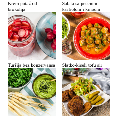
Krem potaž od
Salata sa pečenim
brokolija
karfiolom i kinoom
Turšija bez konzervansa
Slatko-kiseli tofu sir