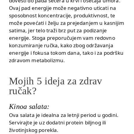
dovesti do pada šećera u krvi i osećaja umora.
Ovaj pad energije može negativno uticati na
sposobnost koncentracije, produktivnost, te
može povećati i želju za prejedanjem u kasnijim
satima, jer telo traži brz put za podizanje
energije. Stoga preporučujem vam redovno
konzumiranje ručka, kako zbog održavanja
energije i fokusa tokom dana, tako i za podršku
zdravom metabolizmu.
Mojih 5 ideja za zdrav
ručak?
Kinoa salata:
Ova salata je idealna za letnji period u godini.
Servirajte je uz dodatni protein biljnog ili
životinjskog porekla.