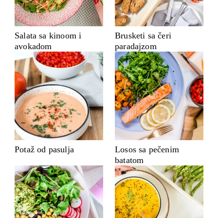
Salata sa kinoom i
Brusketi sa čeri
avokadom
paradajzom
Potaž od pasulja
Losos sa pečenim
batatom