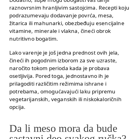
raznovrsnim hranljivim sastojcima. Recepti koju
podrazumevaju dodavanje povrća, mesa,
žitarica ili mahunarki, obezbeđuju esencijalne
vitamine, minerale i vlakna, čineći obrok
nutritivno bogatim.
Lako varenje je još jedna prednost ovih jela,
čineći ih pogodnim izborom za sve uzraste,
naročito tokom perioda kada je probava
osetljivija. Pored toga, jednostavno ih je
prilagoditi različitim režimima ishrane i
potrebama, omogućavajući laku pripremu
vegetarijanskih, veganskih ili niskokaloričnih
opcija.
Da li meso mora da bude
sastavni deo svakog ručka?