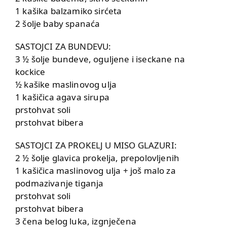
1 kašika balzamiko sirćeta
2 šolje baby spanaća
SASTOJCI ZA BUNDEVU:
3 ½ šolje bundeve, oguljene i iseckane na
kockice
½ kašike maslinovog ulja
1 kašičica agava sirupa
prstohvat soli
prstohvat bibera
SASTOJCI ZA PROKELJ U MISO GLAZURI:
2 ½ šolje glavica prokelja, prepolovljenih
1 kašičica maslinovog ulja + još malo za
podmazivanje tiganja
prstohvat soli
prstohvat bibera
3 čena belog luka, izgnječena