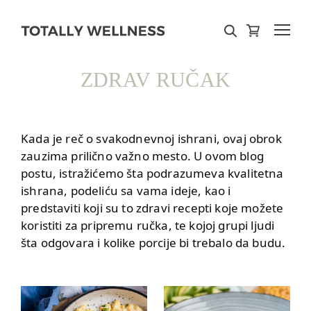
ZDRAV RUČAK
Kada je reč o svakodnevnoj ishrani, ovaj obrok
zauzima prilično važno mesto. U ovom blog
postu, istražićemo šta podrazumeva kvalitetna
ishrana, podeliću sa vama ideje, kao i
predstaviti koji su to zdravi recepti koje možete
koristiti za pripremu ručka, te kojoj grupi ljudi
šta odgovara i kolike porcije bi trebalo da budu.