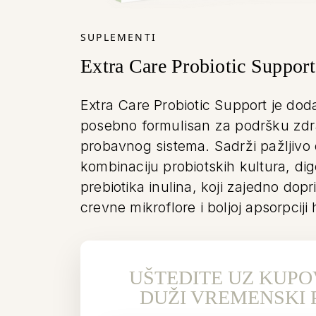
SUPLEMENTI
Extra Care Probiotic Support
Extra Care Probiotic Support
je doda
posebno formulisan za podršku zdra
probavnog sistema. Sadrži pažljivo
kombinaciju
probiotskih kultura, di
prebiotika inulina
, koji zajedno dopr
crevne mikroflore i boljoj apsorpciji 
UŠTEDITE UZ KUPO
DUŽI VREMENSKI 