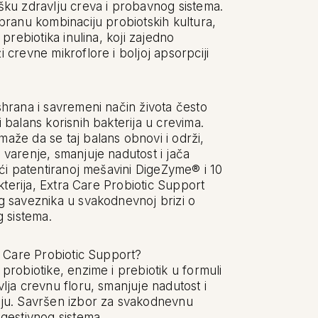
šku zdravlju creva i probavnog sistema.
abranu kombinaciju
probiotskih kultura,
 prebiotika inulina
, koji zajedno
 crevne mikroflore i boljoj apsorpciji
shrana i savremeni način života često
 balans korisnih bakterija u crevima.
aže da se taj balans obnovi i održi,
varenje, smanjuje nadutost i jača
ući patentiranoj mešavini
DigeZyme®
i 10
kterija,
Extra Care Probiotic Support
g saveznika u svakodnevnoj brizi o
g sistema.
a Care Probiotic Support?
probiotike, enzime i prebiotik u formuli
lja crevnu floru, smanjuje nadutost i
ju. Savršen izbor za svakodnevnu
gestivnog sistema.