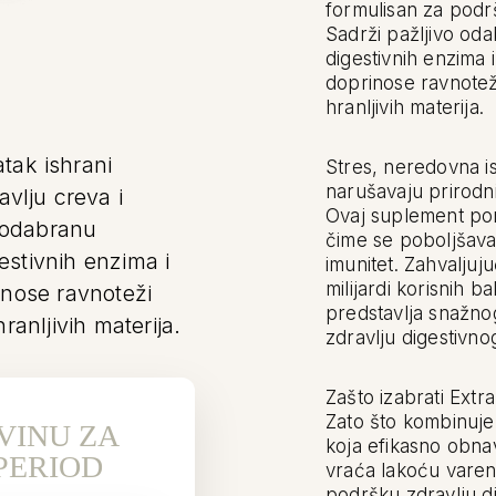
formulisan za podr
Sadrži pažljivo od
digestivnih enzima i
doprinose ravnoteži
hranljivih materija.
tak ishrani
Stres, neredovna i
narušavaju prirodni
vlju creva i
Ovaj suplement pom
 odabranu
čime se poboljšava 
gestivnih enzima i
imunitet. Zahvaljuj
milijardi korisnih ba
inose ravnoteži
predstavlja snažno
hranljivih materija.
zdravlju digestivno
Zašto izabrati Extr
Zato što kombinuje 
VINU ZA
koja efikasno obnav
PERIOD
vraća lakoću varen
podršku zdravlju di