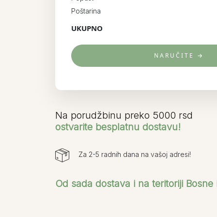
Poštarina
UKUPNO
NARUČITE →
Na porudžbinu preko 5000 rsd
ostvarite besplatnu dostavu!
Za 2-5 radnih dana na vašoj adresi!
Od sada dostava i na teritoriji Bosne