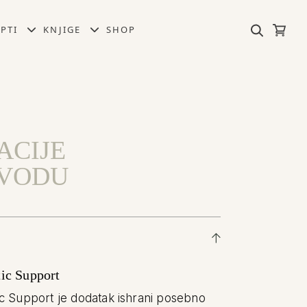
PTI
KNJIGE
SHOP
ACIJE
ZVODU
A
tic Support
ic Support
je dodatak ishrani posebno