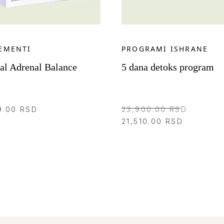
EMENTI
PROGRAMI ISHRANE
al Adrenal Balance
5 dana detoks program
Original
9.00
RSD
23,900.00
RSD
Trenutna
cena
21,510.00
RSD
cena
je
je:
bila:
ARUČITE
NARUČITE
21,510.00
23,900.