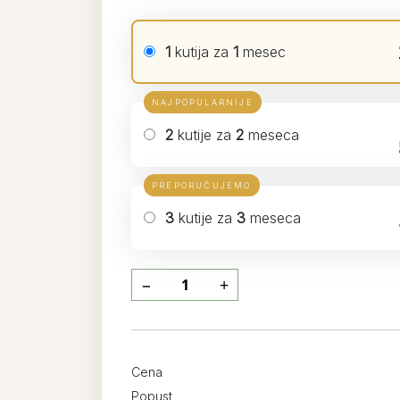
1
kutija za
1
mesec
NAJPOPULARNIJE
2
kutije za
2
meseca
PREPORUČUJEMO
3
kutije za
3
meseca
−
+
Cena
Popust