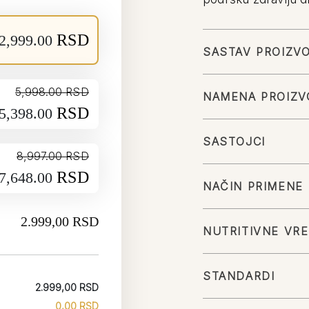
RSD
2,999.00
SASTAV PROIZV
5,998.00
RSD
NAMENA PROIZV
Originalna cena je bila: 5,998.00 RSD.
Trenutna cena je: 5,398.00 RSD.
RSD
5,398.00
SASTOJCI
8,997.00
RSD
Originalna cena je bila: 8,997.00 RSD.
Trenutna cena je: 7,648.00 RSD.
RSD
7,648.00
NAČIN PRIMENE
2.999,00 RSD
NUTRITIVNE VR
STANDARDI
2.999,00 RSD
0,00 RSD