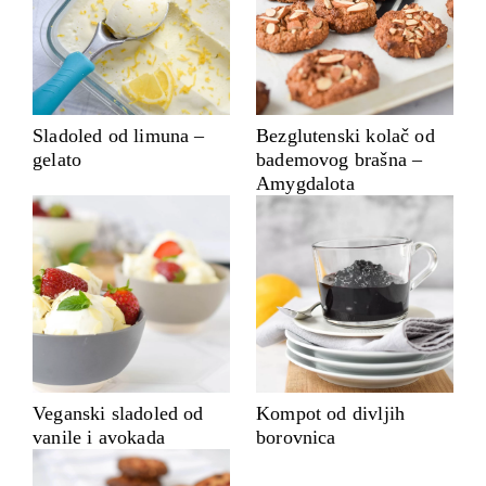
Sladoled od limuna –
Bezglutenski kolač od
gelato
bademovog brašna –
Amygdalota
Veganski sladoled od
Kompot od divljih
vanile i avokada
borovnica