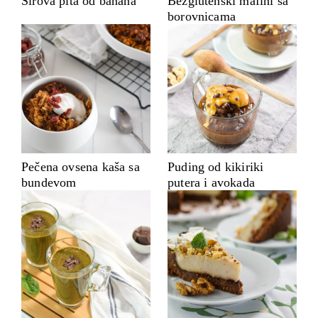
Sirova pita od banana
Bezglutenski mafini sa
borovnicama
Pečena ovsena kaša sa
Puding od kikiriki
bundevom
putera i avokada