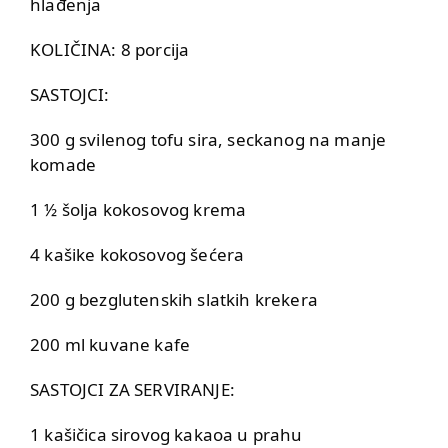
hlađenja
KOLIČINA: 8 porcija
SASTOJCI:
300 g svilenog tofu sira, seckanog na manje
komade
1 ½ šolja kokosovog krema
4 kašike kokosovog šećera
200 g bezglutenskih slatkih krekera
200 ml kuvane kafe
SASTOJCI ZA SERVIRANJE:
1 kašičica sirovog kakaoa u prahu