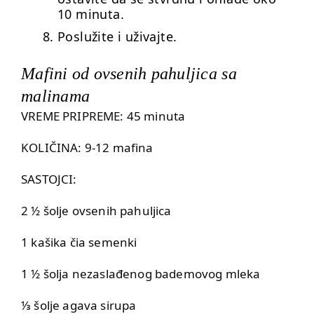
10 minuta.
Poslužite i uživajte.
Mafini od ovsenih pahuljica sa
malinama
VREME PRIPREME: 45 minuta
KOLIČINA: 9-12 mafina
SASTOJCI:
2 ½ šolje ovsenih pahuljica
1 kašika čia semenki
1 ½ šolja nezaslađenog bademovog mleka
⅓ šolje agava sirupa