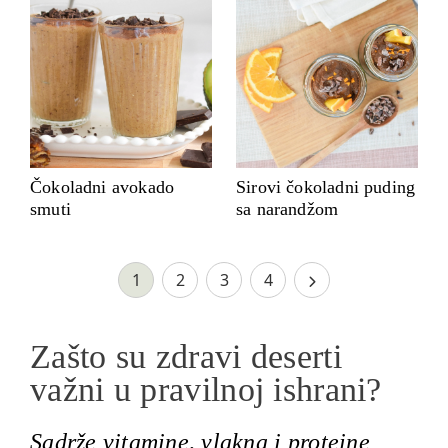
Čokoladni avokado
Sirovi čokoladni puding
smuti
sa narandžom
1
2
3
4
Zašto su zdravi deserti
važni u pravilnoj ishrani?
Sadrže vitamine, vlakna i proteine