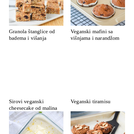
Granola štanglice od
Veganski mafini sa
badema i višanja
višnjama i narandžom
Sirovi veganski
Veganski tiramisu
cheesecake od malina