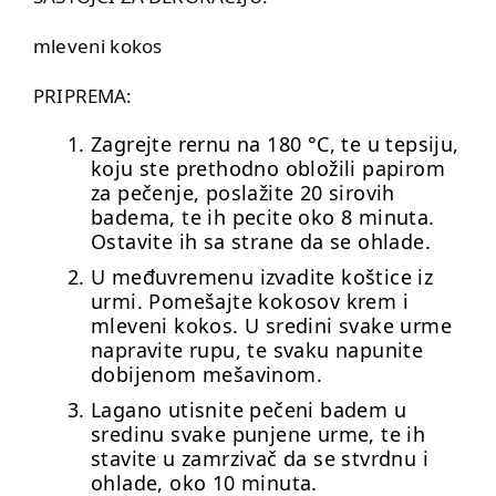
mleveni kokos
PRIPREMA:
Zagrejte rernu na 180 °C, te u tepsiju,
koju ste prethodno obložili papirom
za pečenje, poslažite 20 sirovih
badema, te ih pecite oko 8 minuta.
Ostavite ih sa strane da se ohlade.
U međuvremenu izvadite koštice iz
urmi. Pomešajte kokosov krem i
mleveni kokos. U sredini svake urme
napravite rupu, te svaku napunite
dobijenom mešavinom.
Lagano utisnite pečeni badem u
sredinu svake punjene urme, te ih
stavite u zamrzivač da se stvrdnu i
ohlade, oko 10 minuta.