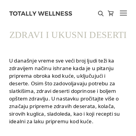
ZDRAVI I UKUSNI DESERTI
U današnje vreme sve veći broj ljudi teži ka
zdravijem načinu ishrane kada je u pitanju
priprema obroka kod kuće
, uključujući i
deserte. Osim što zadovoljavaju potrebu za
slatkišima, zdravi deserti doprinose i boljem
opštem zdravlju. U nastavku pročitajte više o
značaju pripreme zdravih deserata, kolača,
sirovih kuglica, sladoleda, kao i koji recepti su
idealni za laku pripremu
kod kuće
.