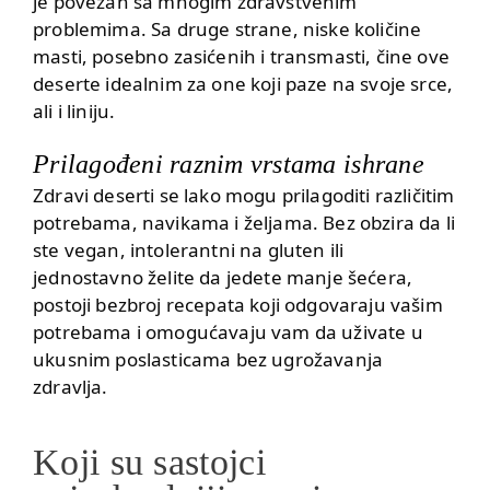
je povezan sa mnogim zdravstvenim
problemima. Sa druge strane, niske količine
masti, posebno zasićenih i
transmasti
, čine ove
deserte idealnim za one koji paze na svoje srce,
ali i liniju.
Prilagođeni raznim vrstama ishrane
Zdravi deserti se lako mogu prilagoditi različitim
potrebama, navikama i željama. Bez obzira da li
ste
vegan
, intolerantni na gluten ili
jednostavno želite da jedete manje šećera,
postoji bezbroj recepata koji odgovaraju vašim
potrebama i omogućavaju vam da uživate u
ukusnim poslasticama bez ugrožavanja
zdravlja.
Koji su sastojci