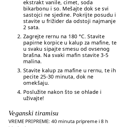
ekstrakt vanile, cimet, soda
bikarbonu i so. Mešajte dok se svi
sastojci ne sjedine. Pokrijte posudu i
stavite u frižider da odstoji najmanje
2 sata.
Zagrejte rernu na 180 °C. Stavite
papirne korpice u kalup za mafine, te
u svaku sipajte smesu od ovsenog
brašna. Na svaki mafin stavite 3-5
malina.
Stavite kalup za mafine u rernu, te ih
pecite 25-30 minuta, dok ne
omekšaju.
Poslužite nakon što se ohlade i
uživajte!
Veganski tiramisu
VREME PRIPREME: 40 minuta pripreme i 8 h