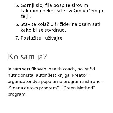
Gornji sloj fila pospite sirovim
kakaom i dekorišite svežim voćem po
želji.
Stavite kolač u frižider na osam sati
kako bi se stvrdnuo.
Poslužite i uživajte.
Ko sam ja?
Ja sam sertifikovani health coach, holistički
nutricionista, autor šest knjiga, kreator i
organizator dva popularna programa ishrane –
“5 dana detoks program”
i
“Green Method“
program.