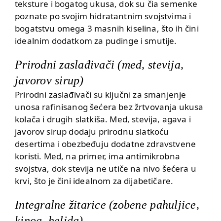
teksture i bogatog ukusa, dok su čia semenke
poznate po svojim hidratantnim svojstvima i
bogatstvu
omega 3 masnih kiselina
, što ih čini
idealnim dodatkom za pudinge i smutije.
Prirodni zaslađivači (med, stevija,
javorov sirup)
Prirodni zaslađivači su ključni za smanjenje
unosa rafinisanog šećera bez žrtvovanja ukusa
kolača i drugih slatkiša. Med, stevija, agava i
javorov sirup dodaju prirodnu slatkoću
desertima i obezbeđuju dodatne zdravstvene
koristi. Med, na primer, ima antimikrobna
svojstva, dok stevija ne utiče na nivo šećera u
krvi, što je čini idealnom za
dijabetičare
.
Integralne žitarice (zobene pahuljice,
kinoa, heljda)