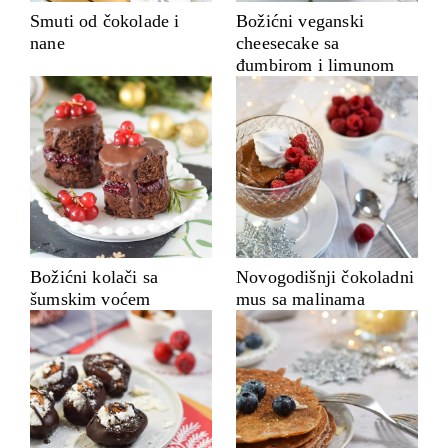
Smuti od čokolade i
Božićni veganski
nane
cheesecake sa
đumbirom i limunom
Božićni kolači sa
Novogodišnji čokoladni
šumskim voćem
mus sa malinama