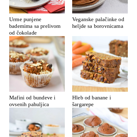
Urme punjene
Veganske palačinke od
bademima sa prelivom
heljde sa borovnicama
od čokolade
Mafini od bundeve i
Hleb od banane i
ovsenih pahuljica
šargarepe