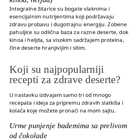
Integralne žitarice su bogate vlaknima i
esencijalnim nutrijentima koji podržavaju
zdravu probavu i dugotrajnu energiju. Zobene
pahuljice su odlična baza za razne deserte, dok
kinoa i heljda, sa visokim sadržajem proteina,
čine deserte hranjivijim i sitim.
Koji su najpopularniji
recepti za zdrave deserte?
U nastavku izdvajam samo tri od mnogo
recepata i ideja za pripremu zdravih slatkiša i
kolača koje možete pronaći
na mom sajtu
.
Urme punjenje bademima sa prelivom
od čokolade