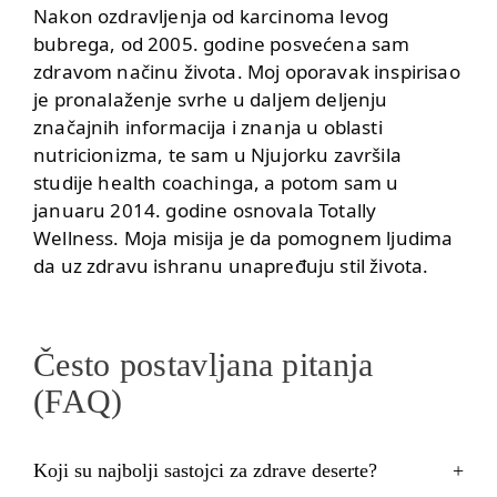
Nakon ozdravljenja od karcinoma levog
bubrega, od 2005. godine posvećena sam
zdravom načinu života. Moj oporavak inspirisao
je pronalaženje svrhe u daljem deljenju
značajnih informacija i znanja u oblasti
nutricionizma, te sam u Njujorku završila
studije health coachinga, a potom sam u
januaru 2014. godine osnovala Totally
Wellness. Moja misija je da pomognem ljudima
da uz zdravu ishranu unapređuju stil života.
Često postavljana pitanja
(FAQ)
Koji su najbolji sastojci za zdrave deserte?