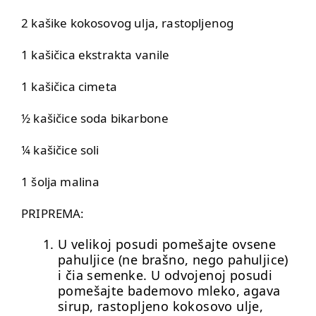
2 kašike kokosovog ulja, rastopljenog
1 kašičica ekstrakta vanile
1 kašičica cimeta
½ kašičice soda bikarbone
¼ kašičice soli
1 šolja malina
PRIPREMA:
U velikoj posudi pomešajte ovsene
pahuljice (ne brašno, nego pahuljice)
i čia semenke. U odvojenoj posudi
pomešajte bademovo mleko, agava
sirup, rastopljeno kokosovo ulje,