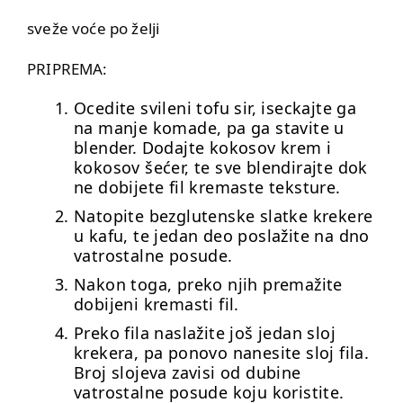
sveže voće po želji
PRIPREMA:
Ocedite svileni tofu sir, iseckajte ga
na manje komade, pa ga stavite u
blender. Dodajte kokosov krem i
kokosov šećer, te sve blendirajte dok
ne dobijete fil kremaste teksture.
Natopite bezglutenske slatke krekere
u kafu, te jedan deo poslažite na dno
vatrostalne posude.
Nakon toga, preko njih premažite
dobijeni kremasti fil.
Preko fila naslažite još jedan sloj
krekera, pa ponovo nanesite sloj fila.
Broj slojeva zavisi od dubine
vatrostalne posude koju koristite.