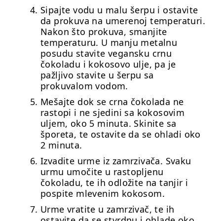
Sipajte vodu u malu šerpu i ostavite
da prokuva na umerenoj temperaturi.
Nakon što prokuva, smanjite
temperaturu. U manju metalnu
posudu stavite vegansku crnu
čokoladu i kokosovo ulje, pa je
pažljivo stavite u šerpu sa
prokuvalom vodom.
Mešajte dok se crna čokolada ne
rastopi i ne sjedini sa kokosovim
uljem, oko 5 minuta. Skinite sa
šporeta, te ostavite da se ohladi oko
2 minuta.
Izvadite urme iz zamrzivača. Svaku
urmu umočite u rastopljenu
čokoladu, te ih odložite na tanjir i
pospite mlevenim kokosom.
Urme vratite u zamrzivač, te ih
ostavite da se stvrdnu i ohlade oko