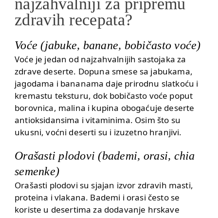
najzahvalniji za pripremu
zdravih recepata?
Voće (jabuke, banane, bobičasto voće)
Voće je jedan od najzahvalnijih sastojaka za
zdrave deserte. Dopuna smese sa
jabukama
,
jagodama i bananama daje prirodnu slatkoću i
kremastu teksturu, dok bobičasto voće poput
borovnica, malina i kupina obogaćuje deserte
antioksidansima i vitaminima. Osim što su
ukusni, voćni deserti su i izuzetno hranjivi.
Orašasti plodovi (bademi, orasi, chia
semenke)
Orašasti plodovi su sjajan izvor zdravih masti,
proteina i vlakana.
Bademi
i orasi često se
koriste u desertima za dodavanje hrskave