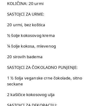
KOLIČINA: 20 urmi
SASTOJCI ZA URME:
20 urmi, bez koštica
½ šolje kokosovog krema
¼ šolje kokosa, mlevenog
20 sirovih badema
SASTOJCI ZA ČOKOLADNO PUNJENJE:
1 ½ šolja veganske crne čokolade, sitno
seckane
2 kašičice kokosovog ulja
SASTOJCI ZA DEKORACIJU: