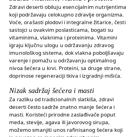
Zdravi deserti obiluju esencijalnim nutrijentima
koji podržavaju celokupno zdravlje organizma.
Voće,
orašasti plodovi
i integralne žitarice, česti
sastojci u ovakvim poslasticama, bogati su
vitaminima, vlaknima i proteinima.
Vitamini
igraju ključnu ulogu u održavanju zdravog
imunološkog sistema, dok vlakna poboljšavaju
varenje i pomažu u održavanju optimalnog
nivoa šećera u krvi.
Proteini
, sa druge strane,
doprinose regeneraciji tkiva i izgradnji mišića.
Nizak sadržaj šećera i masti
Za razliku od tradicionalnih slatkiša, zdravi
deserti često sadrže znatno manje šećera i
masti. Koristeći prirodne zaslađivače poput
meda, stevije, agava ili javorovog sirupa,
možemo smanjiti unos rafinisanog šećera koji