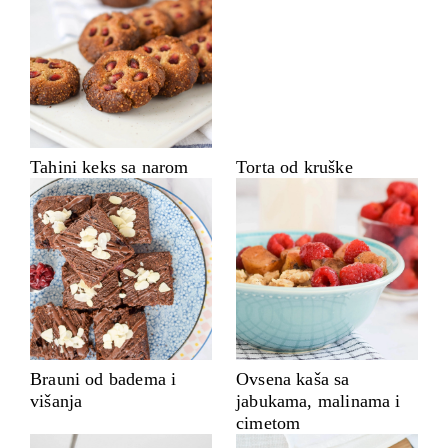
Tahini keks sa narom
Torta od kruške
Brauni od badema i
Ovsena kaša sa
višanja
jabukama, malinama i
cimetom