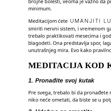
brojne bolesti, veoma je važno da
minimum.
Meditacijom ćete
UMANJITI L
smiriti nervni sistem, i vremenom ga
trebalo praktikovati mesecima i go
blagodeti. Ona predstavlja spor, lag
unutrašnjeg mira. Evo kako pravilno
MEDITACIJA KOD 
1. Pronađite svoj kutak
Pre svega, trebalo bi da pronađet
niko neće ometati, da biste se u potpu