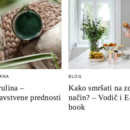
RANA
BLOG
rulina –
Kako smršati na z
avstvene prednosti
način? – Vodič i E
book