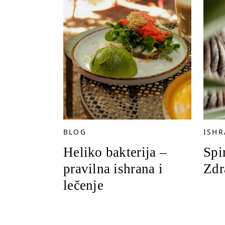
BLOG
ISH
Heliko bakterija –
Spi
pravilna ishrana i
Zdr
lečenje