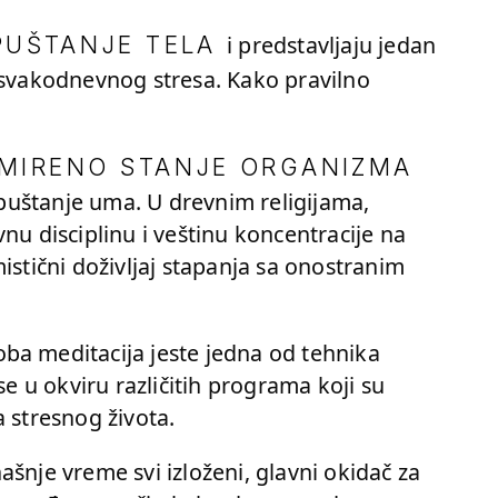
i predstavljaju jedan
PUŠTANJE TELA
 svakodnevnog stresa. Kako pravilno
MIRENO STANJE ORGANIZMA
 opuštanje uma. U drevnim religijama,
nu disciplinu i veštinu koncentracije na
istični doživljaj stapanja sa onostranim
ba meditacija jeste jedna od tehnika
se u okviru različitih programa koji su
 stresnog života.
šnje vreme svi izloženi, glavni okidač za