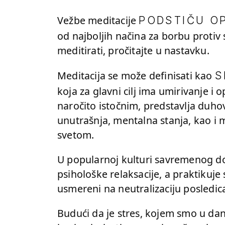
Vežbe meditacije
PODSTIČU O
od najboljih načina za borbu protiv
meditirati, pročitajte u nastavku.
Meditacija se može definisati kao
S
koja za glavni cilj ima umirivanje i
naročito istočnim, predstavlja duhov
unutrašnja, mentalna stanja, kao i m
svetom.
U popularnoj kulturi savremenog do
psihološke relaksacije, a praktikuje 
usmereni na neutralizaciju posledica
Budući da je stres, kojem smo u dana