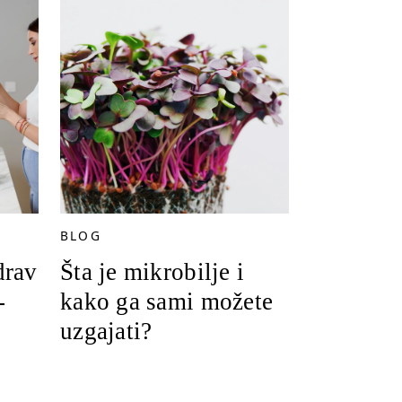
BLOG
drav
Šta je mikrobilje i
-
kako ga sami možete
uzgajati?