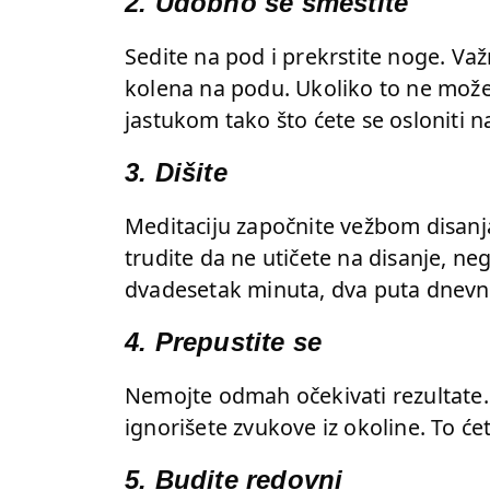
2. Udobno se smestite
Sedite na pod i prekrstite noge. Va
kolena na podu. Ukoliko to ne možet
jastukom tako što ćete se osloniti n
3. Dišite
Meditaciju započnite vežbom disanja.
trudite da ne utičete na disanje, n
dvadesetak minuta, dva puta dnevn
4. Prepustite se
Nemojte odmah očekivati rezultate. Bu
ignorišete zvukove iz okoline. To ć
5. Budite redovni