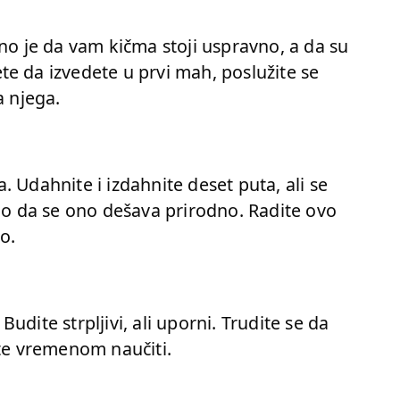
žno je da vam kičma stoji uspravno, a da su
e da izvedete u prvi mah, poslužite se
a njega.
 Udahnite i izdahnite deset puta, ali se
ego da se ono dešava prirodno. Radite ovo
o.
dite strpljivi, ali uporni. Trudite se da
ete vremenom naučiti.