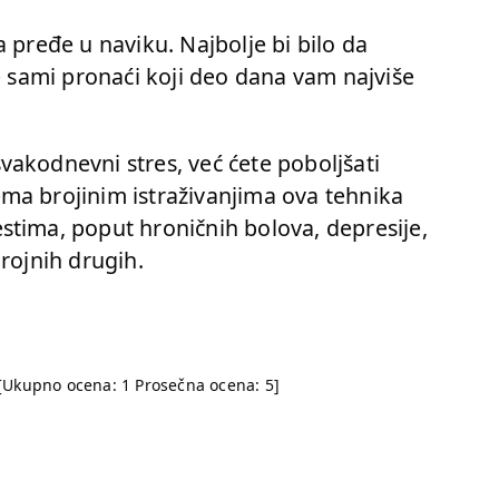
 pređe u naviku. Najbolje bi bilo da
te sami pronaći koji deo dana vam najviše
akodnevni stres, već ćete poboljšati
ma brojinim istraživanjima ova tehnika
stima, poput hroničnih bolova, depresije,
rojnih drugih.
[Ukupno ocena:
1
Prosečna ocena:
5
]