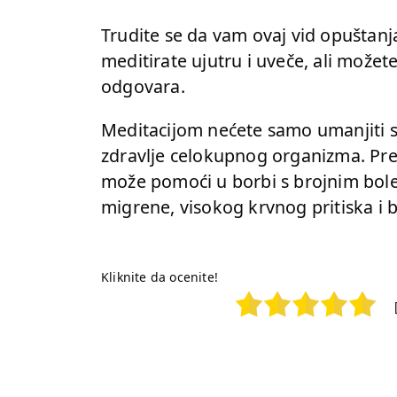
Trudite se da vam ovaj vid opuštanja
meditirate ujutru i uveče, ali može
odgovara.
Meditacijom nećete samo umanjiti sv
zdravlje celokupnog organizma. Pre
može pomoći u borbi s brojnim bole
migrene, visokog krvnog pritiska i b
Kliknite da ocenite!