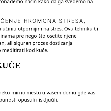
 pronađemo način kako da ga svedemo na
,
UČENJE HROMONA STRESA
 učiniti otpornijim na stres. Ovu tehniku bi
dinama pre nego što osetite njene
an, ali siguran proces dostizanja
 meditirati kod kuće.
KUĆE
e neko mirno mestu u vašem domu gde vas
nosti opustili i isključili.