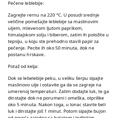
Pečene leblebije:
Zagrejte rernu na 220 °C. U posudi srednje
veličine pomešajte leblebije sa maslinovim
uljem, mlevenom ljutom paprikom,
himalajskom solju i biberom, zatim ih položite u
tepsiju, u koju ste prehodno stavili papir za
pečenje. Pecite ih oko 50 minuta, dok ne
postanu hrskave.
Potaž od kelja:
Dok se lebelebije peku, u veliku šerpu sipajte
maslinovo ulje i ostavite ga da se zagreje na
umerenoj temperaturi. Zatim dodajte luk, te ga
dinstajte dok ne porumeni i omeška, otprilike
oko 5 minuta. Nakon toga, u lonac stavite beli
luk i dinstajte još 1 minut. Potom sipajte bujon
od povrća zajedno sa batatom i indijskim