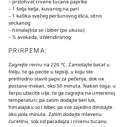
– prstohvat crvene tucane paprike
– 1 šolja kelja, kuvanog na pari
– 1 kašika svežeg peršunovog lišća, sitno
seckanog
– himalajksa so i biber (po ukusu)
– ½ avokada, izblendiranog
PRIRPEMA:
Zagrejte rernu na 220 °C. Zamotajte batat u
foliju, te ga pecite u tepsiji, u koju ste
prethodno stavili papir za pečenje, dok ne
postane mekan, oko 50 minuta. Nakon toga, u
šerpu ubacite ulje, te ga zagrejte na umerenoj
temperaturi, pa zatim dodajte beli luk,
himalajsku so i biber, pa sve zajedno dinstajte
oko pola minuta. Zatim dodajte mlevenu
ćuretinu, sok od paradajza i crvenu tucanu