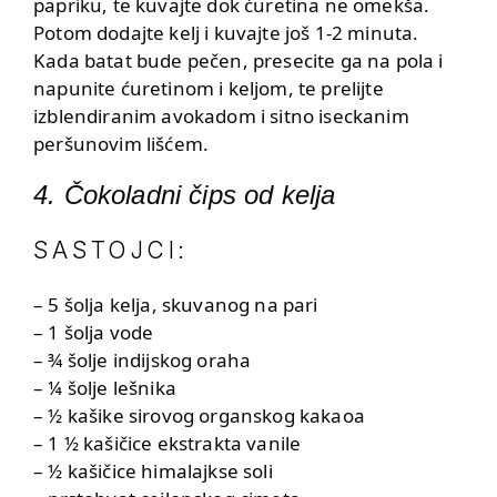
papriku, te kuvajte dok ćuretina ne omekša.
Potom dodajte kelj i kuvajte još 1-2 minuta.
Kada batat bude pečen, presecite ga na pola i
napunite ćuretinom i keljom, te prelijte
izblendiranim avokadom i sitno iseckanim
peršunovim lišćem.
4. Čokoladni čips od kelja
SASTOJCI:
– 5 šolja kelja, skuvanog na pari
– 1 šolja vode
– ¾ šolje indijskog oraha
– ¼ šolje lešnika
– ½ kašike sirovog organskog kakaoa
– 1 ½ kašičice ekstrakta vanile
– ½ kašičice himalajkse soli