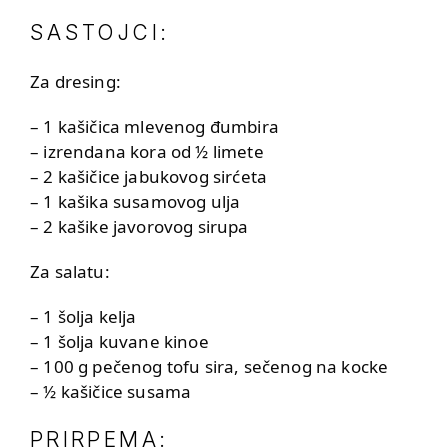
SASTOJCI:
Za dresing:
– 1 kašičica mlevenog đumbira
– izrendana kora od ½ limete
– 2 kašičice jabukovog sirćeta
– 1 kašika susamovog ulja
– 2 kašike javorovog sirupa
Za salatu:
– 1 šolja kelja
– 1 šolja kuvane kinoe
– 100 g pečenog tofu sira, sečenog na kocke
– ½ kašičice susama
PRIRPEMA: