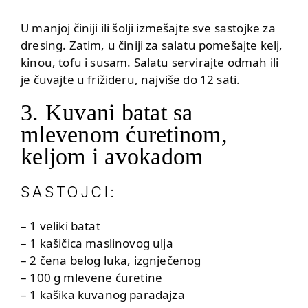
U manjoj činiji ili šolji izmešajte sve sastojke za
dresing. Zatim, u činiji za salatu pomešajte kelj,
kinou, tofu i susam. Salatu servirajte odmah ili
je čuvajte u frižideru, najviše do 12 sati.
3. Kuvani batat sa
mlevenom ćuretinom,
keljom i avokadom
SASTOJCI:
– 1 veliki batat
– 1 kašičica maslinovog ulja
– 2 čena belog luka, izgnječenog
– 100 g mlevene ćuretine
– 1 kašika kuvanog paradajza