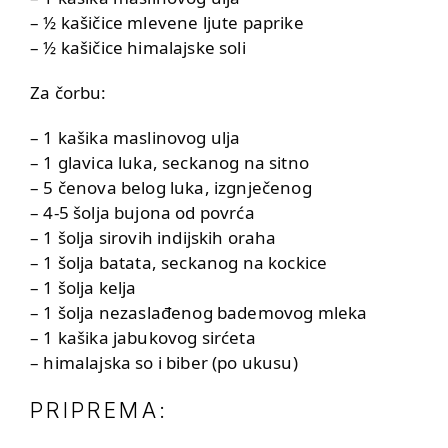
– ½ kašičice mlevene ljute paprike
– ½ kašičice himalajske soli
Za čorbu:
– 1 kašika maslinovog ulja
– 1 glavica luka, seckanog na sitno
– 5 čenova belog luka, izgnječenog
– 4-5 šolja bujona od povrća
– 1 šolja sirovih indijskih oraha
– 1 šolja batata, seckanog na kockice
– 1 šolja kelja
– 1 šolja nezaslađenog bademovog mleka
– 1 kašika jabukovog sirćeta
– himalajska so i biber (po ukusu)
PRIPREMA: