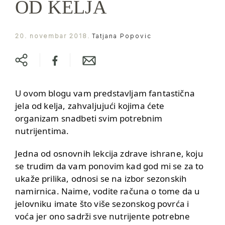
OD KELJA
20. novembar 2018.
Tatjana Popovic
U ovom blogu vam predstavljam fantastična
jela od kelja, zahvaljujući kojima ćete
organizam snadbeti svim potrebnim
nutrijentima.
Jedna od osnovnih lekcija zdrave ishrane, koju
se trudim da vam ponovim kad god mi se za to
ukaže prilika, odnosi se na izbor sezonskih
namirnica. Naime, vodite računa o tome da u
jelovniku imate što više sezonskog povrća i
voća jer ono sadrži sve nutrijente potrebne