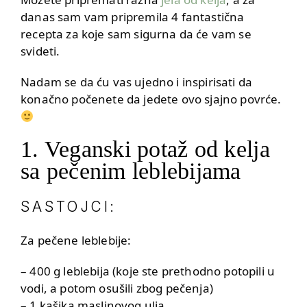
danas sam vam pripremila 4 fantastična
recepta za koje sam sigurna da će vam se
svideti.
Nadam se da ću vas ujedno i inspirisati da
konačno počenete da jedete ovo sjajno povrće.
1. Veganski potaž od kelja
sa pečenim leblebijama
SASTOJCI:
Za pečene leblebije:
– 400 g leblebija (koje ste prethodno potopili u
vodi, a potom osušili zbog pečenja)
– 1 kašika maslinovog ulja