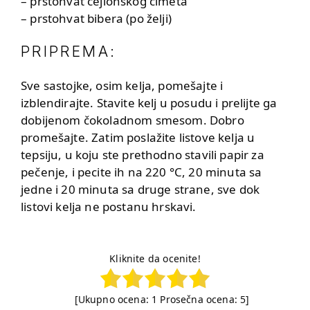
– prstohvat cejlonskog cimeta
– prstohvat bibera (po želji)
PRIPREMA:
Sve sastojke, osim kelja, pomešajte i
izblendirajte. Stavite kelj u posudu i prelijte ga
dobijenom čokoladnom smesom. Dobro
promešajte. Zatim poslažite listove kelja u
tepsiju, u koju ste prethodno stavili papir za
pečenje, i pecite ih na 220 °C, 20 minuta sa
jedne i 20 minuta sa druge strane, sve dok
listovi kelja ne postanu hrskavi.
Kliknite da ocenite!
[Ukupno ocena:
1
Prosečna ocena:
5
]