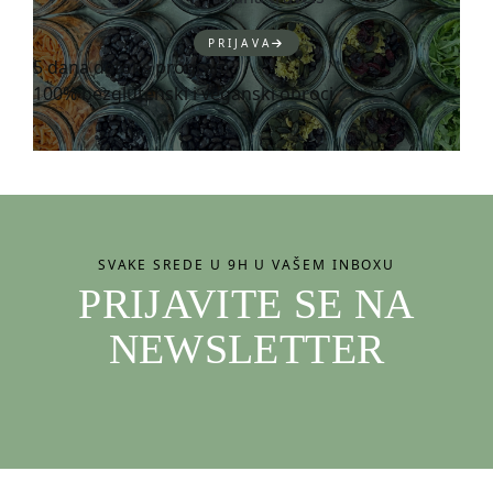
PRIJAVA
5 dana detoks program
100% bezglutenski i veganski obroci
SVAKE SREDE U 9H U VAŠEM INBOXU
PRIJAVITE SE NA
NEWSLETTER