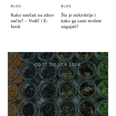
BLOG
BLOG
Kako smršati na zdrav
Šta je mikrobilje i
način? – Vodič i E-
kako ga sami možete
book
uzgajati?
OD 17. DO 21.8.2026.
Categories
All
Beauty
Blog
Healthy you
Ishrana
Lifestyle
Tatjana travels