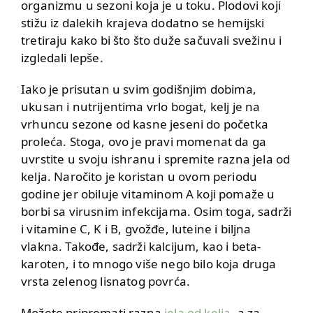
organizmu u sezoni koja je u toku. Plodovi koji
stižu iz dalekih krajeva dodatno se hemijski
tretiraju kako bi što što duže sačuvali svežinu i
izgledali lepše.
Iako je prisutan u svim godišnjim dobima,
ukusan i nutrijentima vrlo bogat, kelj je na
vrhuncu sezone od kasne jeseni do početka
proleća. Stoga, ovo je pravi momenat da ga
uvrstite u svoju ishranu i spremite razna jela od
kelja. Naročito je koristan u ovom periodu
godine jer obiluje vitaminom A koji pomaže u
borbi sa virusnim infekcijama. Osim toga, sadrži
i vitamine C, K i B, gvožđe, luteine i biljna
vlakna. Takođe, sadrži kalcijum, kao i beta-
karoten, i to mnogo više nego bilo koja druga
vrsta zelenog lisnatog povrća.
Možete pripremati razna
jela od kelja
, a za