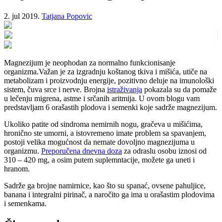
2. jul 2019.
Tatjana Popovic
Magnezijum je neophodan za normalno funkcionisanje
organizma.Važan je za izgradnju koštanog tkiva i mišića, utiče na
metabolizam i proizvodnju energije, pozitivno deluje na imunološki
sistem, čuva srce i nerve. Brojna
istraživanja
pokazala su da pomaže
u lečenju migrena, astme i srčanih aritmija. U ovom blogu vam
predstavljam 6 orašastih plodova i semenki koje sadrže magnezijum.
Ukoliko patite od sindroma nemirnih nogu, gračeva u mišićima,
hronično ste umorni, a istovremeno imate problem sa spavanjem,
postoji velika mogućnost da nemate dovoljno magnezijuma u
organizmu.
Preporučena dnevna doza
za odraslu osobu iznosi od
310 – 420 mg, a osim putem suplemntacije, možete ga uneti i
hranom.
Sadrže ga brojne namirnice, kao što su spanać, ovsene pahuljice,
banana i integralni pirinač, a naročito ga ima u orašastim plodovima
i semenkama.