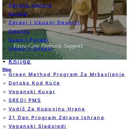
Zdrava Večera
Salate
Zdravi I Ukusni Deserti
Smutiji
Supe I Potaži
Umaci I Sosovi
Knjige
Blog
Green Method Program Za Mršavljenje
Detoks Kod Kuće
Veganski Kuvar
SREDI PMS
Vodič Za Kupovinu Hrane
21 Dan Program Zdrave Ishrane
Veganski Sladoledi