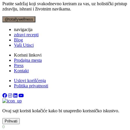
Pratite sadržaj koji svakodnevno kreiram za vas, uz holistički pristup
zdravlju, ishrani i životnim navikama.
@totallywellness
navigacija
zdravi recepti
Blog
Vaši Utisci
Korisni linkovi
Prodajna mesta
Press
Kontakt
Uslovi korišćenja
Politika privatnosti
Ovaj sajt koristi kolačiće kako bi unapredio korisničko iskustvo.
Prihvati
0