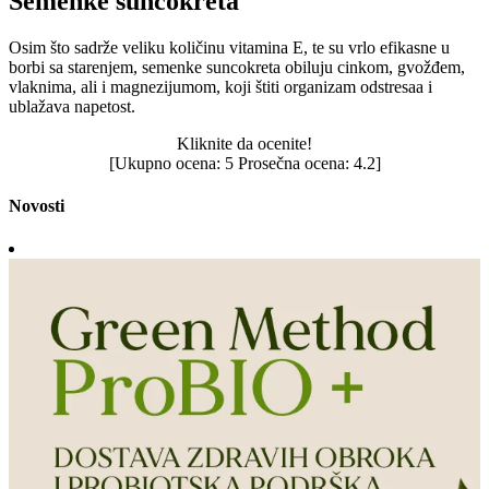
Semenke suncokreta
Osim što sadrže veliku količinu vitamina E, te su vrlo efikasne u
borbi sa starenjem, semenke suncokreta obiluju cinkom, gvožđem,
vlaknima, ali i magnezijumom, koji štiti organizam odstresaa i
ublažava napetost.
Kliknite da ocenite!
[Ukupno ocena:
5
Prosečna ocena:
4.2
]
Novosti