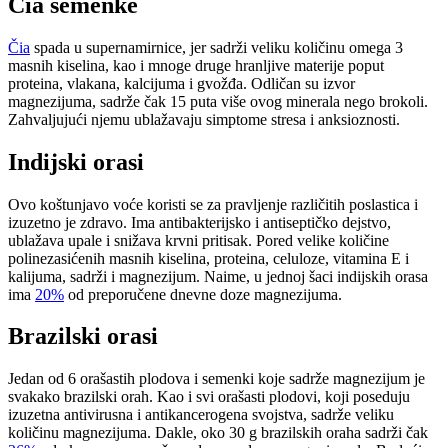
Čia semenke
Čia
spada u supernamirnice, jer sadrži veliku količinu omega 3
masnih kiselina, kao i mnoge druge hranljive materije poput
proteina, vlakana, kalcijuma i gvožđa. Odličan su izvor
magnezijuma, sadrže čak 15 puta više ovog minerala nego brokoli.
Zahvaljujući njemu ublažavaju simptome stresa i anksioznosti.
Indijski orasi
Ovo koštunjavo voće koristi se za pravljenje različitih poslastica i
izuzetno je zdravo. Ima antibakterijsko i antiseptičko dejstvo,
ublažava upale i snižava krvni pritisak. Pored velike količine
polinezasićenih masnih kiselina, proteina, celuloze, vitamina E i
kalijuma, sadrži i magnezijum. Naime, u jednoj šaci indijskih orasa
ima
20%
od preporučene dnevne doze magnezijuma.
Brazilski orasi
Jedan od 6 orašastih plodova i semenki koje sadrže magnezijum je
svakako brazilski orah. Kao i svi orašasti plodovi, koji poseduju
izuzetna antivirusna i antikancerogena svojstva, sadrže veliku
količinu magnezijuma. Dakle, oko 30 g brazilskih oraha sadrži čak