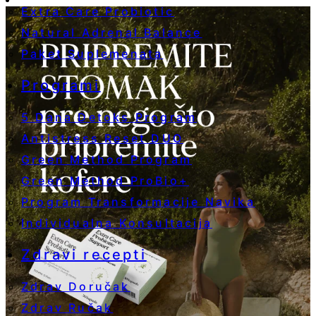
Extra Care Probiotic
Natural Adrenal Balance
Paket Suplemenata
Programi
5 Dana Detoks Program
Antistress Reset DUO
Green Method Program
Green Method ProBio+
Program Transformacije Navika
Individualna Konsultacija
Zdravi recepti
Zdrav Doručak
Zdrav Ručak