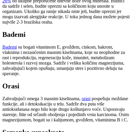
26%
od ukupne preporučene dnevne doze ovog minerala. Budući
da sadrže i selen, budite oprezni sa količinom koju unosite u
organizam. Ukoliko ga ranije nikada niste jeli, budite oprezni jer
mogu izazvati alergijske reakcije. U toku jednog dana možete pojesti
najviše 2-3 brazilska oraha.
Bademi
Bademi
su bogati vitaminom E, gvožđem, cinkom, bakrom,
vlaknima i nezasićenim masnim kiselinama, koje su neophodne za
rast i reprodukciju, regeneraciju kože, imunitet, metabolizam
holesterola i razvoj mozga. Sadrže i veliku količinu magnezijuma,
zahvaljujući kojem opuštaju, umanjuju stres i pozitivno deluju na
spavanje.
Orasi
Zahvaljujući omega 3 masnim kiselinama,
orasi
pospešuju moždane
funkcije, ali i detoksikaciju u telu. Sadrže dva puta više
antioksidanasa nego bilo koje drugo koštunjavo voće. Usporavaju
starenje, štite od srčanih oboljenja i pojedinih vrsta karcinoma. Osim
magnezijumom, bogati su i kalijumom, gvožđem, vitaminima B i C.