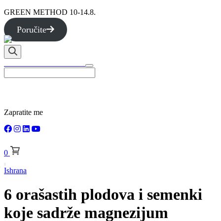
GREEN METHOD 10-14.8.
Poručite
TOTALLY WELLNESS
Zapratite me
0
Ishrana
6 orašastih plodova i semenki
koje sadrže magnezijum