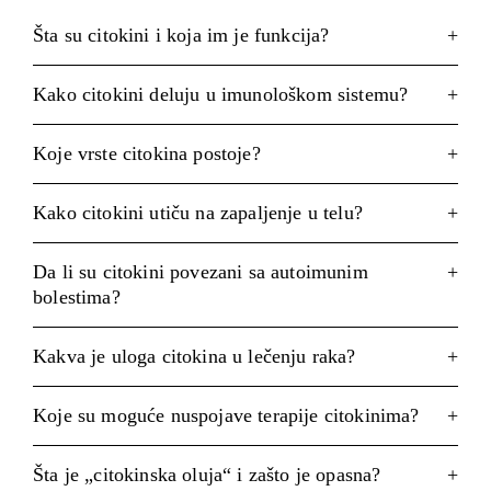
Šta su citokini i koja im je funkcija?
Kako citokini deluju u imunološkom sistemu?
Koje vrste citokina postoje?
Kako citokini utiču na zapaljenje u telu?
Da li su citokini povezani sa autoimunim
bolestima?
Kakva je uloga citokina u lečenju raka?
Koje su moguće nuspojave terapije citokinima?
Šta je „citokinska oluja“ i zašto je opasna?