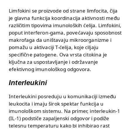
Limfokini se proizvode od strane limfocita, čija
je glavna funkcija koordinacija aktivnosti među
različitim tipovima imunoloških ćelija. Limfokini,
poput interferon-gama, povećavaju sposobnost
makrofaga da uništavaju mikroorganizme i
pomažu u aktivaciji T-ćelija, koje ciljaju
specifične patogene. Ova vrsta citokina je
ključna za uspostavljanje i održavanje
efektivnog imunološkog odgovora.
Interleukini
Interleukini posreduju u komunikaciji između
leukocita i imaju širok spektar funkcija u
imunološkom sistemu. Na primer, interleukin-1
(IL-1) podstiče zapaljenski odgovor i podiže
telesnu temperaturu kako bi inhibirao rast