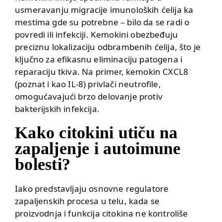
usmeravanju migracije imunoloških ćelija ka
mestima gde su potrebne – bilo da se radi o
povredi ili infekciji. Kemokini obezbeđuju
preciznu lokalizaciju odbrambenih ćelija, što je
ključno za efikasnu eliminaciju patogena i
reparaciju tkiva. Na primer, kemokin CXCL8
(poznat i kao IL-8) privlači neutrofile,
omogućavajući brzo delovanje protiv
bakterijskih infekcija.
Kako citokini utiču na
zapaljenje i autoimune
bolesti?
Iako predstavljaju osnovne regulatore
zapaljenskih procesa u telu, kada se
proizvodnja i funkcija citokina ne kontroliše