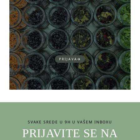
All
Beauty
Blog
Healthy you
Ishrana
Lifestyle
Tatjana travels
PRIJAVA
5 dana detoks program
100% bezglutenski i veganski obroci
SVAKE SREDE U 9H U VAŠEM INBOXU
PRIJAVITE SE NA