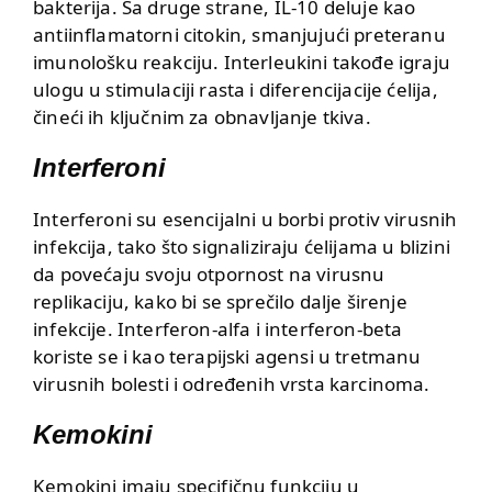
bakterija. Sa druge strane, IL-10 deluje kao
antiinflamatorni citokin, smanjujući preteranu
imunološku reakciju. Interleukini takođe igraju
ulogu u stimulaciji rasta i diferencijacije ćelija,
čineći ih ključnim za obnavljanje tkiva.
Interferoni
Interferoni su esencijalni u borbi protiv virusnih
infekcija, tako što signaliziraju ćelijama u blizini
da povećaju svoju otpornost na virusnu
replikaciju, kako bi se sprečilo dalje širenje
infekcije. Interferon-alfa i interferon-beta
koriste se i kao terapijski agensi u tretmanu
virusnih bolesti i određenih vrsta karcinoma.
Kemokini
Kemokini imaju specifičnu funkciju u