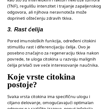
(TNF), regulišu intenzitet i trajanje zapaljenskog
odgovora, ali njihova neravnoteža može
doprineti oštećenju zdravih tkiva.
3. Rast ćelija
Pored imunoloških funkcija, određeni citokini
stimulišu rast i diferencijaciju ćelija. Ovo je
posebno značajno za regeneraciju tkiva nakon
povrede, te uloga citokina u razvoju malignih
ćelija privlači sve veće interesovanje naučnika.
Koje vrste citokina
postoje?
Svaka vrsta citokina ima specifičnu ulogu i
ciljano delovanje, omogućavajući optimalan
odgovor na različite izazove, poput infekcija,