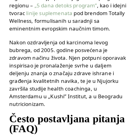
regionu –
„5 dana detoks program”
, kao i idejni
tvorac
linije suplemenata
pod brendom Totally
Wellness, formulisanih u saradnji sa
eminentnim evropskim naučnim timom.
Nakon ozdravljenja od karcinoma levog
bubrega, od 2005. godine posvećena je
zdravom načinu života. Njen potpuni oporavak
inspirisao je pronalaženje svrhe u daljem
deljenju znanja o značaju zdrave ishrane i
građenja kvalitetnih navika, te je u Njujorku
završila studije health coachinga, u
Amsterdamu u „Kushi” Institut, a u Beogradu
nutricionizam.
Često postavljana pitanja
(FAQ)