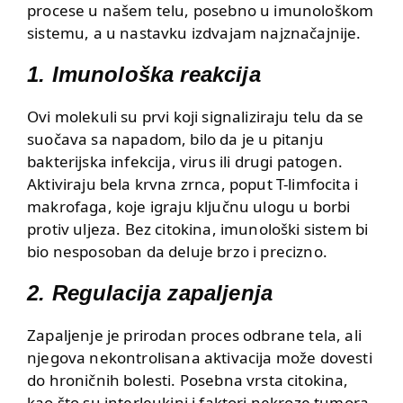
procese u našem telu, posebno u imunološkom
sistemu, a u nastavku izdvajam najznačajnije.
1. Imunološka reakcija
Ovi molekuli su prvi koji signaliziraju telu da se
suočava sa napadom, bilo da je u pitanju
bakterijska infekcija, virus ili drugi patogen.
Aktiviraju bela krvna zrnca, poput T-limfocita i
makrofaga, koje igraju ključnu ulogu u borbi
protiv uljeza. Bez citokina, imunološki sistem bi
bio nesposoban da deluje brzo i precizno.
2. Regulacija zapaljenja
Zapaljenje je prirodan proces odbrane tela, ali
njegova nekontrolisana aktivacija može dovesti
do hroničnih bolesti. Posebna vrsta citokina,
kao što su interleukini i faktori nekroze tumora