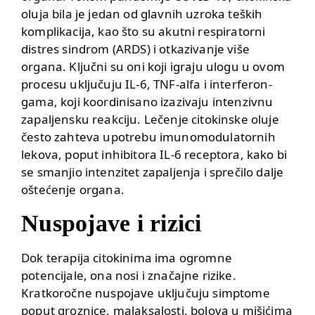
oluja bila je jedan od glavnih uzroka teških
komplikacija, kao što su akutni respiratorni
distres sindrom (ARDS) i otkazivanje više
organa. Ključni su oni koji igraju ulogu u ovom
procesu uključuju IL-6, TNF-alfa i interferon-
gama, koji koordinisano izazivaju intenzivnu
zapaljensku reakciju. Lečenje citokinske oluje
često zahteva upotrebu imunomodulatornih
lekova, poput inhibitora IL-6 receptora, kako bi
se smanjio intenzitet zapaljenja i sprečilo dalje
oštećenje organa.
Nuspojave i rizici
Dok terapija citokinima ima ogromne
potencijale, ona nosi i značajne rizike.
Kratkoročne nuspojave uključuju simptome
poput groznice, malaksalosti, bolova u mišićima