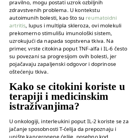
pravilno, mogu postati uzrok ozbiljnih
zdravstvenih problema. U kontekstu
autoimunih bolesti, kao što su
reumatoidni
artritis
, lupus i multipla skleroza, ovi molekuli
prekomerno stimulišu imunološki sistem,
uzrokujući da napada sopstvena tkiva. Na
primer, vrste citokina poput TNF-alfa i IL-6 često
su povezani sa progresijom ovih bolesti, jer
pojačavaju zapaljenski odgovor i doprinose
oštećenju tkiva.
Kako se citokini koriste u
terapiji i medicinskim
istraživanjima?
U onkologiji, interleukini poput IL-2 koriste se za
jačanje sposobnosti T-ćelija da prepoznaju i
unište kancerogene ćelije, posebno kod