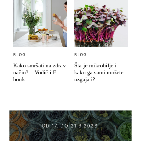
BLOG
BLOG
Kako smršati na zdrav
Šta je mikrobilje i
način? – Vodič i E-
kako ga sami možete
book
uzgajati?
OD 17. DO 21.8.2026.
Categories