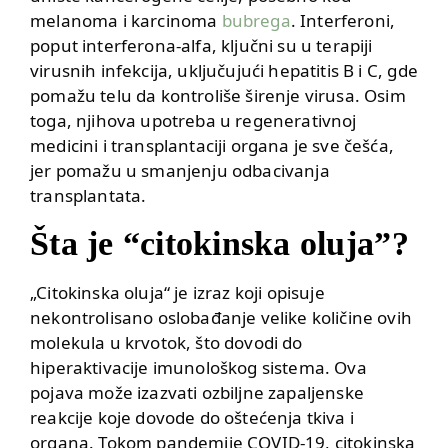
melanoma i karcinoma
bubrega
. Interferoni,
poput interferona-alfa, ključni su u terapiji
virusnih infekcija, uključujući hepatitis B i C, gde
pomažu telu da kontroliše širenje virusa. Osim
toga, njihova upotreba u regenerativnoj
medicini i transplantaciji organa je sve češća,
jer pomažu u smanjenju odbacivanja
transplantata.
Šta je “citokinska oluja”?
„Citokinska oluja“ je izraz koji opisuje
nekontrolisano oslobađanje velike količine ovih
molekula u krvotok, što dovodi do
hiperaktivacije imunološkog sistema. Ova
pojava može izazvati ozbiljne zapaljenske
reakcije koje dovode do oštećenja tkiva i
organa. Tokom pandemije COVID-19, citokinska