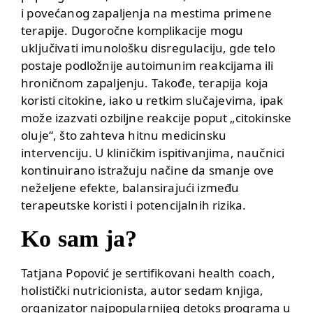
i povećanog zapaljenja na mestima primene
terapije. Dugoročne komplikacije mogu
uključivati imunološku disregulaciju, gde telo
postaje podložnije autoimunim reakcijama ili
hroničnom zapaljenju. Takođe, terapija koja
koristi citokine, iako u retkim slučajevima, ipak
može izazvati ozbiljne reakcije poput „citokinske
oluje“, što zahteva hitnu medicinsku
intervenciju. U kliničkim ispitivanjima, naučnici
kontinuirano istražuju načine da smanje ove
neželjene efekte, balansirajući između
terapeutske koristi i potencijalnih rizika.
Ko sam ja?
Tatjana Popović je sertifikovani health coach,
holistički nutricionista, autor sedam knjiga,
organizator najpopularnijeg detoks programa u