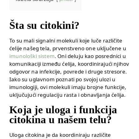
Šta su citokini?
To su mali signalni molekuli koje luče različite
ćelije našeg tela, prvenstveno one uključene u
imunološki sistem
. Oni deluju kao posrednici u
komunikaciji između ćelija, koordinirajući njihov
odgovor na infekcije, povrede i druge stresore.
Iako su uglavnom poznati po svojoj ulozi u
imunologiji, ovi molekuli imaju brojne funkcije,
uključujući regulaciju rasta i obnavljanja ćelija.
Koja je uloga i funkcija
citokina u našem telu?
Uloga citokina je da koordiniraju različite