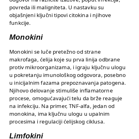
povreda ili maligniteta. U nastavku su
objašnjeni ključni tipovi citokina i njihove
funkcije.
Monokini
Monokini se luče pretežno od strane
makrofaga, ćelija koje su prva linija odbrane
protiv mikroorganizama, i igraju ključnu ulogu
u pokretanju imunološkog odgovora, posebno
u inicijalnim fazama prepoznavanja patogena.
Njihovo delovanje stimuliše inflamatorne
procese, omogućavajući telu da brže reaguje
na infekciju. Na primer, TNF-alfa, jedan od
monokina, ima ključnu ulogu u upalnim
procesima i regulaciji ćelijskog ciklusa.
Limfokini