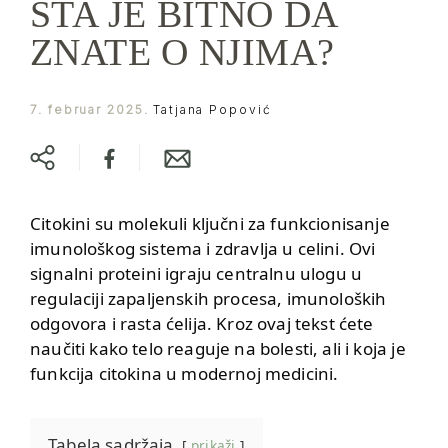
ŠTA JE BITNO DA
ZNATE O NJIMA?
7. februar 2025.
Tatjana Popović
Citokini su molekuli ključni za funkcionisanje
imunološkog sistema i zdravlja u celini. Ovi
signalni proteini igraju centralnu ulogu u
regulaciji zapaljenskih procesa, imunoloških
odgovora i rasta ćelija. Kroz ovaj tekst ćete
naučiti kako telo reaguje na bolesti, ali i koja je
funkcija citokina u modernoj medicini.
Tabela sadržaja
prikaži