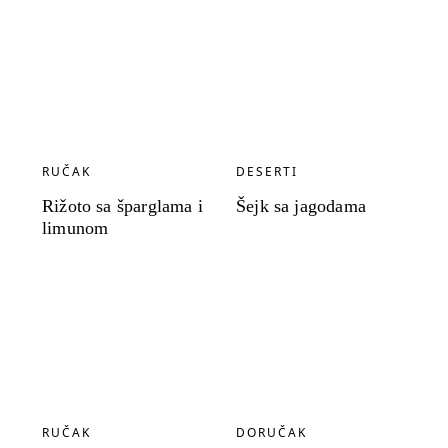
RUČAK
DESERTI
Rižoto sa šparglama i
Šejk sa jagodama
limunom
RUČAK
DORUČAK