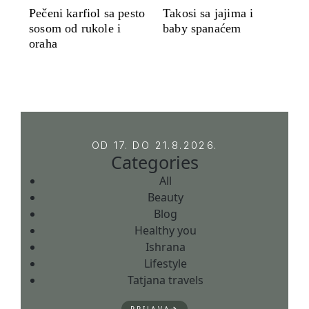
Pečeni karfiol sa pesto
Takosi sa jajima i
sosom od rukole i
baby spanaćem
oraha
OD 17. DO 21.8.2026.
Categories
All
Beauty
Blog
Healthy you
Ishrana
Lifestyle
Tatjana travels