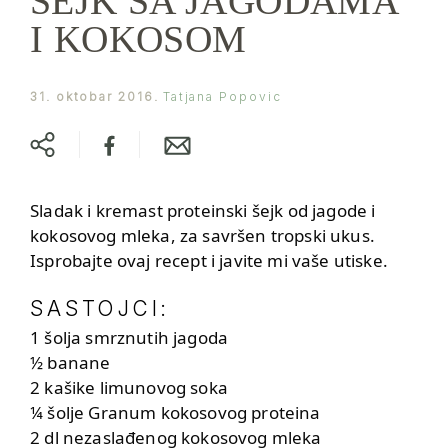
ŠEJK SA JAGODAMA
I KOKOSOM
31. oktobar 2016.
Tatjana Popovic
Sladak i kremast proteinski šejk od jagode i
kokosovog mleka, za savršen tropski ukus.
Isprobajte ovaj recept i javite mi vaše utiske.
SASTOJCI:
1 šolja smrznutih jagoda
½ banane
2 kašike limunovog soka
¼ šolje Granum kokosovog proteina
2 dl nezaslađenog kokosovog mleka