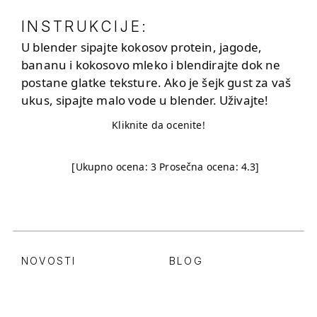
INSTRUKCIJE:
U blender sipajte kokosov protein, jagode,
bananu i kokosovo mleko i blendirajte dok ne
postane glatke teksture. Ako je šejk gust za vaš
ukus, sipajte malo vode u blender. Uživajte!
Kliknite da ocenite!
[Ukupno ocena:
3
Prosečna ocena:
4.3
]
NOVOSTI
BLOG