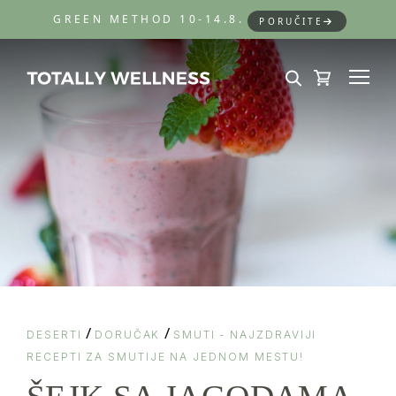
GREEN METHOD 10-14.8.
PORUČITE
/
/
DESERTI
DORUČAK
SMUTI - NAJZDRAVIJI
RECEPTI ZA SMUTIJE NA JEDNOM MESTU!