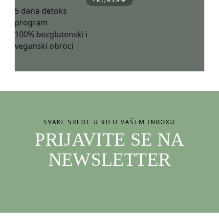
PRIJAVA
5 dana detoks
program
100% bezglutenski i
veganski obroci
SVAKE SREDE U 9H U VAŠEM INBOXU
PRIJAVITE SE NA
NEWSLETTER