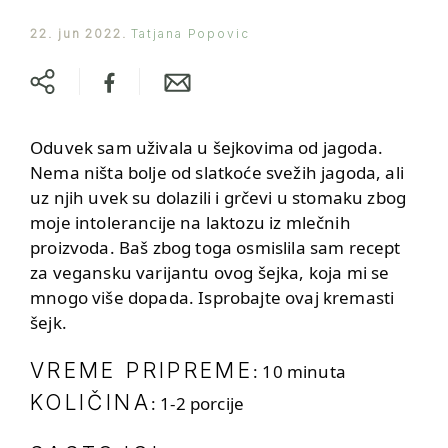
22. jun 2022.
Tatjana Popovic
Oduvek sam uživala u šejkovima od jagoda.
Nema ništa bolje od slatkoće svežih jagoda, ali
uz njih uvek su dolazili i grčevi u stomaku zbog
moje intolerancije na laktozu iz mlečnih
proizvoda. Baš zbog toga osmislila sam recept
za vegansku varijantu ovog šejka, koja mi se
mnogo više dopada. Isprobajte ovaj kremasti
šejk.
VREME PRIPREME
: 10 minuta
KOLIČINA
: 1-2 porcije