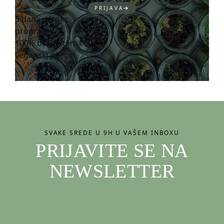
PRIJAVA
5 dana detoks
program
100% bezglutenski i
veganski obroci
SVAKE SREDE U 9H U VAŠEM INBOXU
PRIJAVITE SE NA
NEWSLETTER