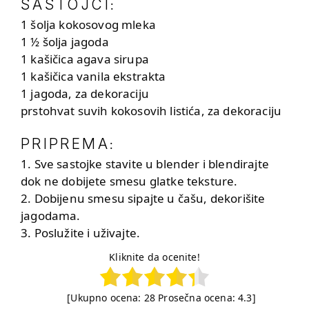
SASTOJCI
:
1 šolja kokosovog mleka
1 ½ šolja jagoda
1 kašičica agava sirupa
1 kašičica vanila ekstrakta
1 jagoda, za dekoraciju
prstohvat suvih kokosovih listića, za dekoraciju
PRIPREMA
:
1. Sve sastojke stavite u blender i blendirajte
dok ne dobijete smesu glatke teksture.
2. Dobijenu smesu sipajte u čašu, dekorišite
jagodama.
3. Poslužite i uživajte.
Kliknite da ocenite!
[Ukupno ocena:
28
Prosečna ocena:
4.3
]