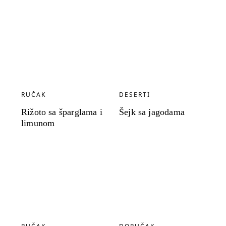
RUČAK
DESERTI
Rižoto sa šparglama i
Šejk sa jagodama
limunom