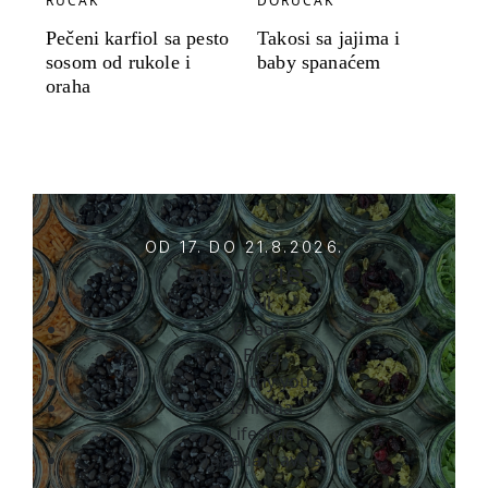
RUČAK
DORUČAK
Pečeni karfiol sa pesto
Takosi sa jajima i
sosom od rukole i
baby spanaćem
oraha
OD 17. DO 21.8.2026.
Categories
All
Beauty
Blog
Healthy you
Ishrana
Lifestyle
Tatjana travels