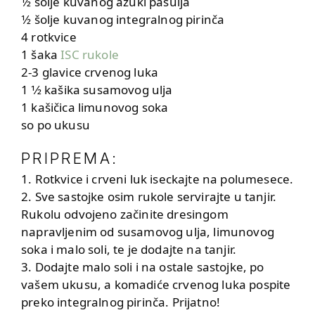
1⁄2 šolje kuvanog azuki pasulja
1⁄2 šolje kuvanog integralnog pirinča
4 rotkvice
1 šaka
ISC rukole
2-3 glavice crvenog luka
1 1⁄2 kašika susamovog ulja
1 kašičica limunovog soka
so po ukusu
PRIPREMA:
1. Rotkvice i crveni luk iseckajte na polumesece.
2. Sve sastojke osim rukole servirajte u tanjir.
Rukolu odvojeno začinite dresingom
napravljenim od susamovog ulja, limunovog
soka i malo soli, te je dodajte na tanjir.
3. Dodajte malo soli i na ostale sastojke, po
vašem ukusu, a komadiće crvenog luka pospite
preko integralnog pirinča. Prijatno!