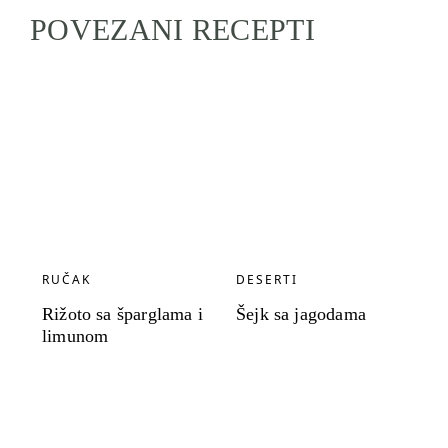
POVEZANI RECEPTI
RUČAK
DESERTI
Rižoto sa šparglama i
Šejk sa jagodama
limunom