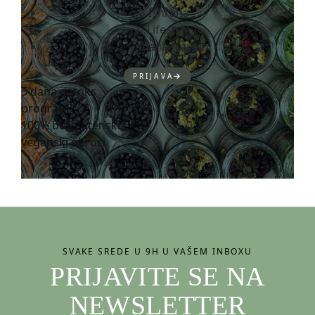
Ishrana
Lifestyle
Tatjana travels
PRIJAVA
5 dana detoks
program
100% bezglutenski i
veganski obroci
SVAKE SREDE U 9H U VAŠEM INBOXU
PRIJAVITE SE NA
NEWSLETTER