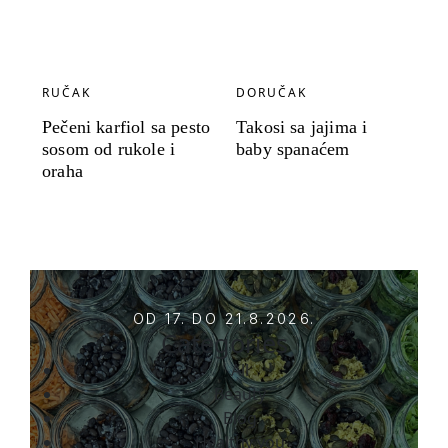
RUČAK
DORUČAK
Pečeni karfiol sa pesto
Takosi sa jajima i
sosom od rukole i
baby spanaćem
oraha
OD 17. DO 21.8.2026.
Categories
All
Beauty
Blog
Healthy you