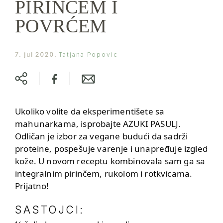
PIRINČEM I
POVRĆEM
7. jul 2020.
Tatjana Popovic
Ukoliko volite da eksperimentišete sa
mahunarkama, isprobajte AZUKI PASULJ.
Odličan je izbor za vegane budući da sadrži
proteine, pospešuje varenje i unapređuje izgled
kože. U novom receptu kombinovala sam ga sa
integralnim pirinčem, rukolom i rotkvicama.
Prijatno!
SASTOJCI: