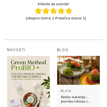
Kliknite da ocenite!
[Ukupno ocena:
2
Prosečna ocena:
5
]
NOVOSTI
BLOG
BLOG
Heliko bakterija –
pravilna ishrana i...