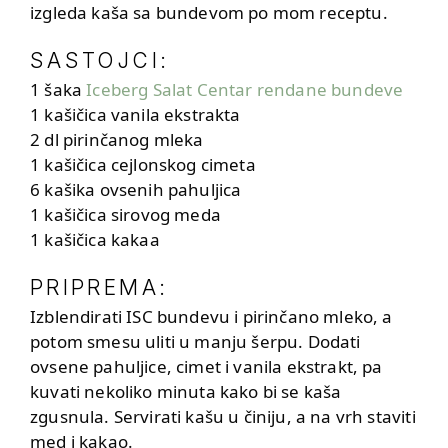
izgleda kaša sa bundevom po mom receptu.
SASTOJCI:
1 šaka
Iceberg Salat Centar rendane bundeve
1 kašičica vanila ekstrakta
2 dl pirinčanog mleka
1 kašičica cejlonskog cimeta
6 kašika ovsenih pahuljica
1 kašičica sirovog meda
1 kašičica kakaa
PRIPREMA:
Izblendirati ISC bundevu i pirinčano mleko, a
potom smesu uliti u manju šerpu. Dodati
ovsene pahuljice, cimet i vanila ekstrakt, pa
kuvati nekoliko minuta kako bi se kaša
zgusnula. Servirati kašu u činiju, a na vrh staviti
med i kakao.