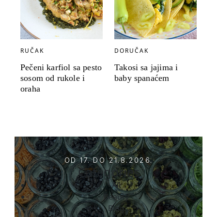
RUČAK
DORUČAK
Pečeni karfiol sa pesto
Takosi sa jajima i
sosom od rukole i
baby spanaćem
oraha
OD 17. DO 21.8.2026.
Categories
All
Beauty
Blog