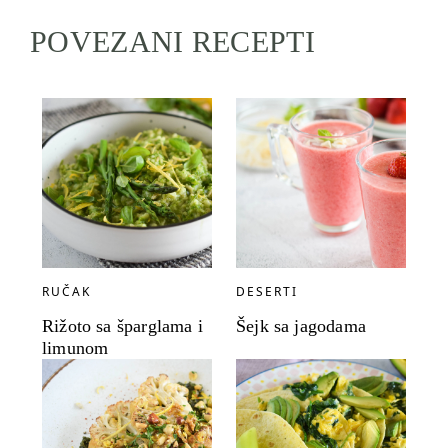
POVEZANI RECEPTI
RUČAK
DESERTI
Rižoto sa šparglama i
Šejk sa jagodama
limunom