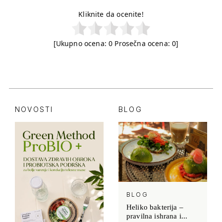
Kliknite da ocenite!
[Ukupno ocena:
0
Prosečna ocena:
0
]
NOVOSTI
BLOG
BLOG
Heliko bakterija –
pravilna ishrana i...