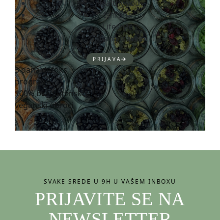
Healthy you
Ishrana
Lifestyle
Tatjana travels
PRIJAVA
5 dana detoks
program
100% bezglutenski i
veganski obroci
SVAKE SREDE U 9H U VAŠEM INBOXU
PRIJAVITE SE NA
NEWSLETTER