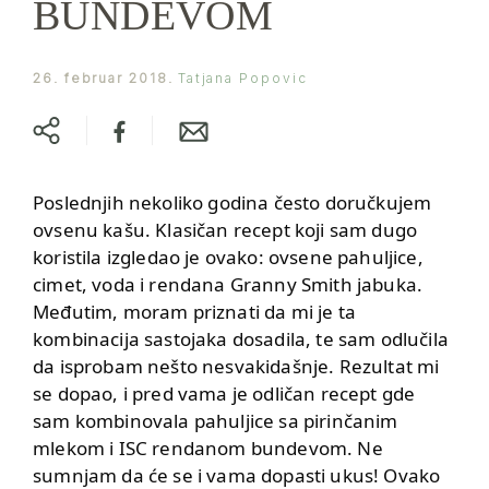
BUNDEVOM
26. februar 2018.
Tatjana Popovic
Poslednjih nekoliko godina često doručkujem
ovsenu kašu. Klasičan recept koji sam dugo
koristila izgledao je ovako: ovsene pahuljice,
cimet, voda i rendana Granny Smith jabuka.
Međutim, moram priznati da mi je ta
kombinacija sastojaka dosadila, te sam odlučila
da isprobam nešto nesvakidašnje. Rezultat mi
se dopao, i pred vama je odličan recept gde
sam kombinovala pahuljice sa pirinčanim
mlekom i ISC rendanom bundevom. Ne
sumnjam da će se i vama dopasti ukus! Ovako