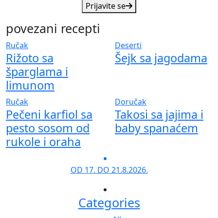
Prijavite se
povezani recepti
Ručak
Deserti
Rižoto sa
Šejk sa jagodama
šparglama i
limunom
Ručak
Doručak
Pečeni karfiol sa
Takosi sa jajima i
pesto sosom od
baby spanaćem
rukole i oraha
OD 17. DO 21.8.2026.
Categories