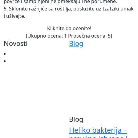
povrće i šampinjoni ne omekšaju i ne porumene.
5. Sklonite ražnjiće sa roštilja, poslužite uz tzatziki umak
i uživajte.
Kliknite da ocenite!
[Ukupno ocena:
1
Prosečna ocena:
5
]
Novosti
Blog
Blog
Heliko bakterija –