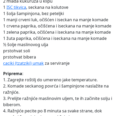
2 mlada kukuruza u klipu
1
ISC tikvica
, seckana na kolutove
1 šolja šampinjona, bez peteljki
1 manji crveni luk, očišćen i iseckan na manje komade
1 crvena paprika, očišćena i iseckana na manje komade
1 zelena paprika, očišćena i iseckana na manje komade
1 žuta paprika, očišćena i iseckana na manje komade
½ šolje maslinovog ulja
prstohvat soli
prstohvat bibera
caciki (tzatziki) umak
za serviranje
Priprema
:
1. Zagrejte roštilj do umereno jake temperature.
2. Komade seckanog povrća i šampinjone naslažite na
ražnjiće.
3. Prelijte ražnjiće maslinovim uljem, te ih začinite solju i
biberom.
4. Ražnjiće pecite po 8 minuta sa svake strane, dok