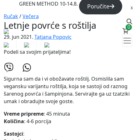
GREEN METHOD 10-14.8.
Poručite
X
Ručak
/
Večera
Letnje povrće s roštilja
0
29. jun 2021.
Tatjana Popovic
Podeli sa svojim prijateljima!
Sigurna sam da i vi obožavate roštilj. Osmislila sam
vegansku varijantu roštilja, koja se sastoji od raznog
šarenog povrća i šampinjona. Servirajte ga uz tzatziki
umak i obradujte svoje goste.
Vreme pripreme
: 45 minuta
Količina
: 4-6 porcija
Sastojci
: