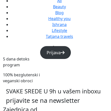
All
Beauty
Blog
Healthy you
Ishrana
Lifestyle
Tatjana travels
Prijava
5 dana detoks
program
100% bezglutenski i
veganski obroci
SVAKE SREDE U 9h u vašem inboxu
prijavite se na newsletter
Zajednica od