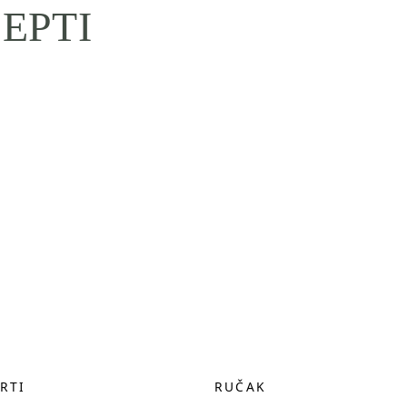
EPTI
RTI
RUČAK