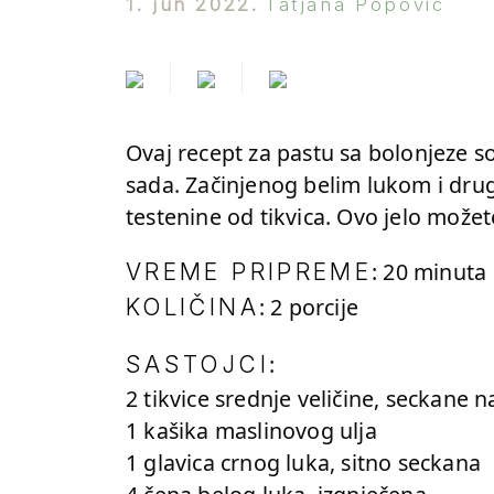
1. jun 2022.
Tatjana Popovic
Ovaj recept za pastu sa bolonjeze so
sada.
Začinjenog belim lukom i drug
testenine od tikvica. Ovo jelo može
: 20 minuta
VREME PRIPREME
: 2 porcije
KOLIČINA
:
SASTOJCI
2 tikvice srednje veličine, seckane 
1 kašika maslinovog ulja
1 glavica crnog luka, sitno seckana