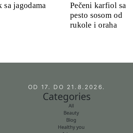
k sa jagodama
Pečeni karfiol sa
pesto sosom od
rukole i oraha
OD 17. DO 21.8.2026.
Categories
All
Beauty
Blog
Healthy you