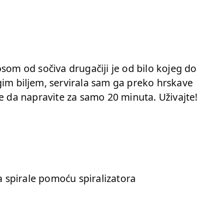
som od sočiva drugačiji je od bilo kojeg do
im biljem, servirala sam ga preko hrskave
te da napravite za samo 20 minuta. Uživajte!
na spirale pomoću spiralizatora