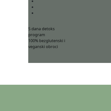
5 dana detoks
program
100% bezglutenski i
veganski obroci