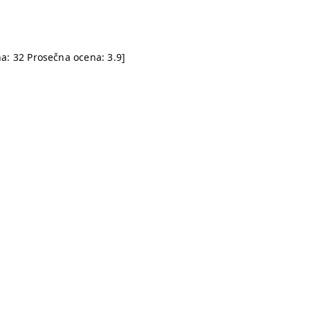
na:
32
Prosečna ocena:
3.9
]