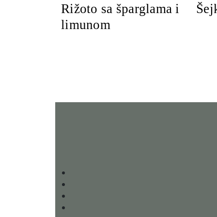
Rižoto sa šparglama i
Šej
limunom