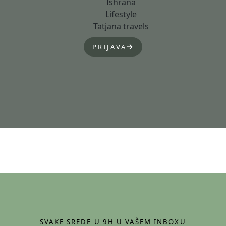
Ishrana
Lifestyle
Tatjana travels
PRIJAVA
SVAKE SREDE U 9H U VAŠEM INBOXU