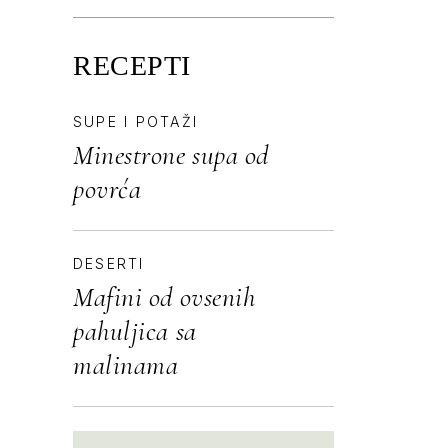
RECEPTI
SUPE I POTAŽI
Minestrone supa od
povrća
DESERTI
Mafini od ovsenih
pahuljica sa
malinama