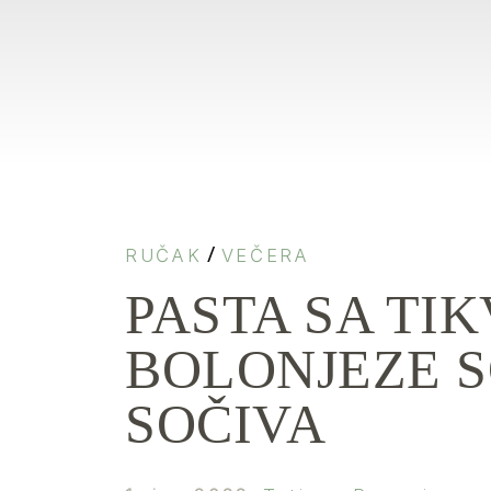
/
RUČAK
VEČERA
PASTA SA TIK
BOLONJEZE 
SOČIVA