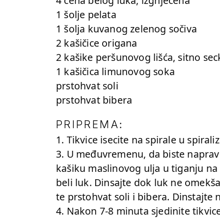
4 čena belog luka, izgnječena
1 šolje pelata
1 šolja kuvanog zelenog sočiva
2 kašičice origana
2 kašike peršunovog lišća, sitno se
1 kašičica limunovog soka
prstohvat soli
prstohvat bibera
:
PRIPREMA
1. Tikvice isecite na spirale u spiral
3. U međuvremenu, da biste napravil
kašiku maslinovog ulja u tiganju na 
beli luk. Dinsajte dok luk ne omekša
te prstohvat soli i bibera. Dinstajte
4. Nakon 7-8 minuta sjedinite tikvic