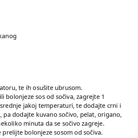
ckanog
izatoru, te ih osušite ubrusom.
i bolonjeze sos od sočiva, zagrejte 1
srednje jakoj temperaturi, te dodajte crni i
, pa dodajte kuvano sočivo, pelat, origano,
 nekoliko minuta da se sočivo zagreje.
e prelijte bolonjeze sosom od sočiva.