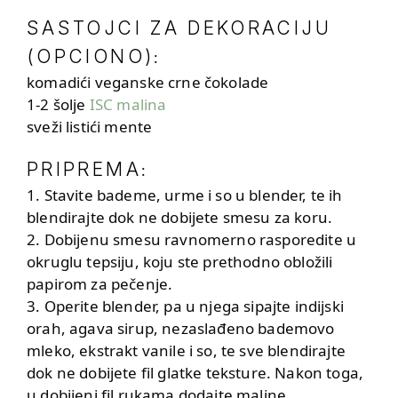
SASTOJCI ZA DEKORACIJU
(OPCIONO)
:
komadići veganske crne čokolade
1-2 šolje
ISC malina
sveži listići mente
PRIPREMA
:
1. Stavite bademe, urme i so u blender, te ih
blendirajte dok ne dobijete smesu za koru.
2. Dobijenu smesu ravnomerno rasporedite u
okruglu tepsiju, koju ste prethodno obložili
papirom za pečenje.
3. Operite blender, pa u njega sipajte indijski
orah, agava sirup, nezaslađeno bademovo
mleko, ekstrakt vanile i so, te sve blendirajte
dok ne dobijete fil glatke teksture. Nakon toga,
u dobijeni fil rukama dodajte maline.