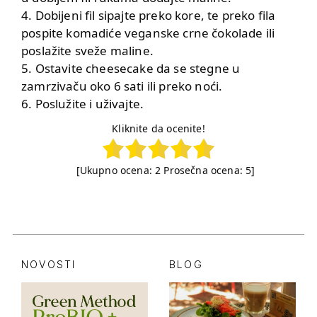
4. Dobijeni fil sipajte preko kore, te preko fila
pospite komadiće veganske crne čokolade ili
poslažite sveže maline.
5. Ostavite cheesecake da se stegne u
zamrzivaču oko 6 sati ili preko noći.
6. Poslužite i uživajte.
Kliknite da ocenite!
[Ukupno ocena:
2
Prosečna ocena:
5
]
NOVOSTI
BLOG