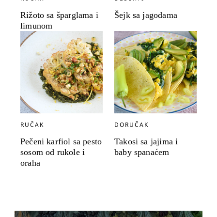
Rižoto sa šparglama i
Šejk sa jagodama
limunom
RUČAK
DORUČAK
Pečeni karfiol sa pesto
Takosi sa jajima i
sosom od rukole i
baby spanaćem
oraha