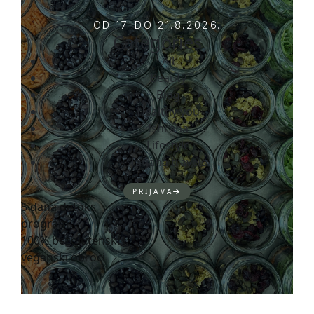
OD 17. DO 21.8.2026.
Categories
All
Beauty
Blog
Healthy you
Ishrana
Lifestyle
Tatjana travels
PRIJAVA
5 dana detoks
program
100% bezglutenski i
veganski obroci