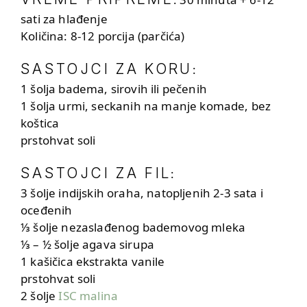
sati za hlađenje
Količina: 8-12 porcija (parčića)
SASTOJCI ZA KORU
:
1 šolja badema, sirovih ili pečenih
1 šolja urmi, seckanih na manje komade, bez
koštica
prstohvat soli
SASTOJCI ZA FIL
:
3 šolje indijskih oraha, natopljenih 2-3 sata i
oceđenih
⅓ šolje nezaslađenog bademovog mleka
⅓ – ½ šolje agava sirupa
1 kašičica ekstrakta vanile
prstohvat soli
2 šolje
ISC malina