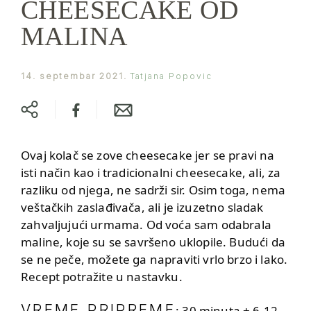
CHEESECAKE OD
MALINA
14. septembar 2021.
Tatjana Popovic
Ovaj kolač se zove cheesecake jer se pravi na
isti način kao i tradicionalni cheesecake, ali, za
razliku od njega, ne sadrži sir. Osim toga, nema
veštačkih zaslađivača, ali je izuzetno sladak
zahvaljujući urmama. Od voća sam odabrala
maline, koje su se savršeno uklopile. Budući da
se ne peče, možete ga napraviti vrlo brzo i lako.
Recept potražite u nastavku.
VREME PRIPREME
: 30 minuta + 6-12