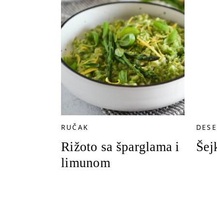
RUČAK
DESE
Rižoto sa šparglama i
Šej
limunom