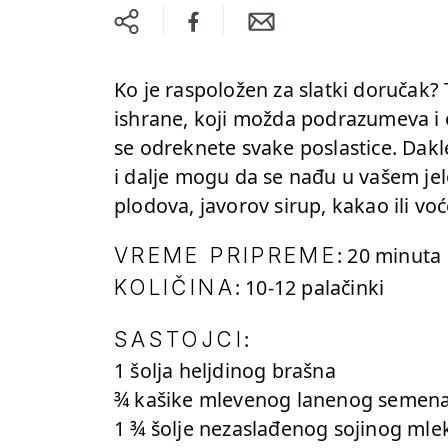
Ko je raspoložen za slatki doručak? T
ishrane, koji možda podrazumeva i 
se odreknete svake poslastice. Dak
i dalje mogu da se nađu u vašem jel
plodova, javorov sirup, kakao ili vo
: 20 minuta
VREME PRIPREME
: 10-12 palačinki
KOLIČINA
:
SASTOJCI
1 šolja heljdinog brašna
¾ kašike mlevenog lanenog semen
1 ¾ šolje nezaslađenog sojinog mle