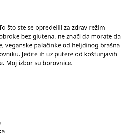
o što ste se opredelili za zdrav režim
obroke bez glutena, ne znači da morate da
le, veganske palačinke od heljdinog brašna
ovniku. Jedite ih uz putere od koštunjavih
će. Moj izbor su borovnice.
a
ka