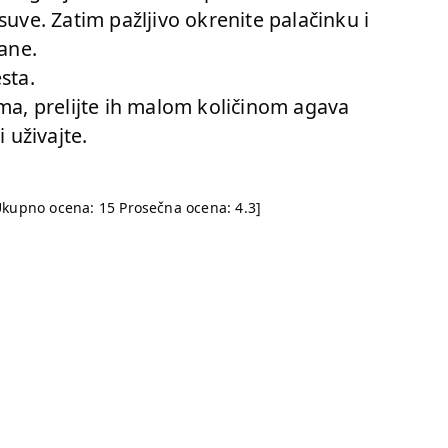
suve. Zatim pažljivo okrenite palačinku i
rane.
sta.
ama, prelijte ih malom količinom agava
 uživajte.
Ukupno ocena:
15
Prosečna ocena:
4.3
]