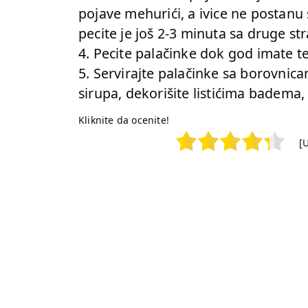
pojave mehurići, a ivice ne postanu 
pecite je još 2-3 minuta sa druge st
4. Pecite palačinke dok god imate te
5. Servirajte palačinke sa borovnic
sirupa, dekorišite listićima badema, i
Kliknite da ocenite!
[