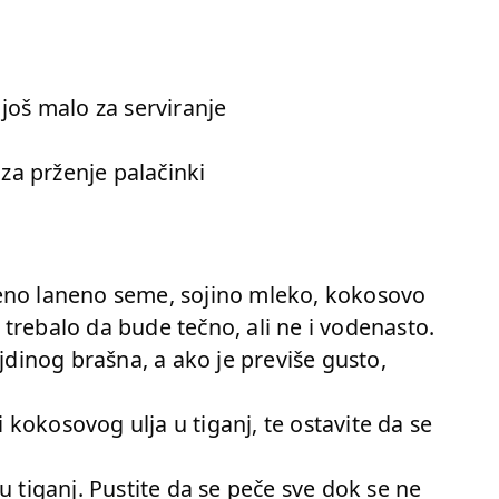
g
još malo za serviranje
 za prženje palačinki
eno laneno seme, sojino mleko, kokosovo
bi trebalo da bude tečno, ali ne i vodenasto.
ljdinog brašna, a ako je previše gusto,
li kokosovog ulja u tiganj, te ostavite da se
u tiganj. Pustite da se peče sve dok se ne