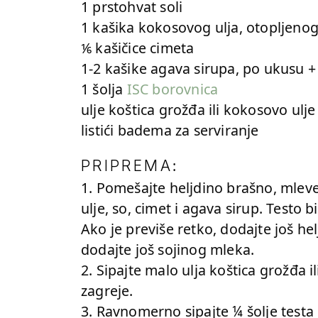
1 prstohvat soli
1 kašika kokosovog ulja, otopljeno
⅙ kašičice cimeta
1-2 kašike agava sirupa, po ukusu + 
1 šolja
ISC borovnica
ulje koštica grožđa ili kokosovo ulje
listići badema za serviranje
:
PRIPREMA
1. Pomešajte heljdino brašno, mlev
ulje, so, cimet i agava sirup. Testo 
Ako je previše retko, dodajte još he
dodajte još sojinog mleka.
2. Sipajte malo ulja koštica grožđa i
zagreje.
3. Ravnomerno sipajte ¼ šolje testa 