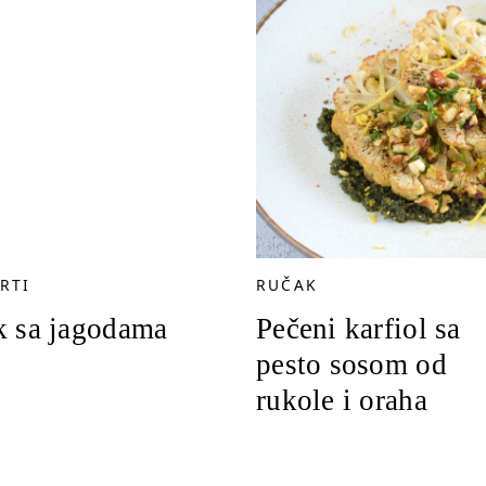
RTI
RUČAK
k sa jagodama
Pečeni karfiol sa
pesto sosom od
rukole i oraha