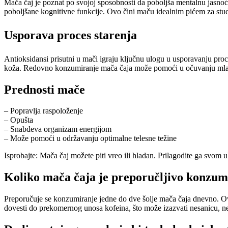
Mača čaj je poznat po svojoj sposobnosti da poboljša mentalnu jasnoću
poboljšane kognitivne funkcije. Ovo čini maču idealnim pićem za stude
Usporava proces starenja
Antioksidansi prisutni u mači igraju ključnu ulogu u usporavanju proces
koža. Redovno konzumiranje mača čaja može pomoći u očuvanju mlada
Prednosti mače
– Popravlja raspoloženje
– Opušta
– Snabdeva organizam energijom
– Može pomoći u održavanju optimalne telesne težine
Isprobajte: Mača čaj možete piti vreo ili hladan. Prilagodite ga svom 
Koliko mača čaja je preporučljivo konzum
Preporučuje se konzumiranje jedne do dve šolje mača čaja dnevno. Ov
dovesti do prekomernog unosa kofeina, što može izazvati nesanicu, ne