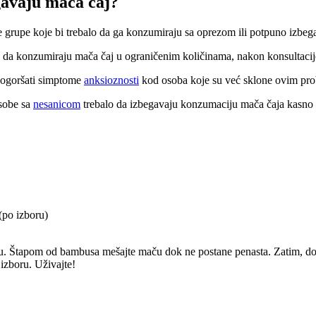
egavaju mača čaj?
e grupe koje bi trebalo da ga konzumiraju sa oprezom ili potpuno izbeg
balo da konzumiraju mača čaj u ograničenim količinama, nakon konsultaci
pogoršati simptome
anksioznosti
kod osoba koje su već sklone ovim pr
osobe sa
nesanicom
trebalo da izbegavaju konzumaciju mača čaja kasno 
(po izboru)
u. Štapom od bambusa mešajte maču dok ne postane penasta. Zatim, dodaj
izboru. Uživajte!