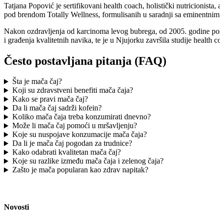
Tatjana Popović je sertifikovani health coach, holistički nutricionist
pod brendom Totally Wellness, formulisanih u saradnji sa eminentn
Nakon ozdravljenja od karcinoma levog bubrega, od 2005. godine posv
i građenja kvalitetnih navika, te je u Njujorku završila studije healt
Često postavljana pitanja (FAQ)
Šta je mača čaj?
Koji su zdravstveni benefiti mača čaja?
Kako se pravi mača čaj?
Da li mača čaj sadrži kofein?
Koliko mača čaja treba konzumirati dnevno?
Može li mača čaj pomoći u mršavljenju?
Koje su nuspojave konzumacije mača čaja?
Da li je mača čaj pogodan za trudnice?
Kako odabrati kvalitetan mača čaj?
Koje su razlike između mača čaja i zelenog čaja?
Zašto je mača popularan kao zdrav napitak?
Novosti