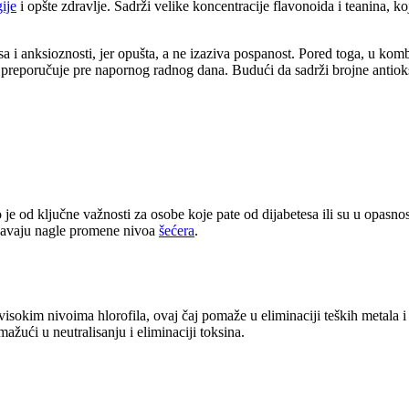
ije
i opšte zdravlje. Sadrži velike koncentracije flavonoida i teanina, k
sa i anksioznosti, jer opušta, a ne izaziva pospanost. Pored toga, u ko
 preporučuje pre napornog radnog dana. Budući da sadrži brojne antioks
je od ključne važnosti za osobe koje pate od dijabetesa ili su u opasno
ečavaju nagle promene nivoa
šećera
.
isokim nivoima hlorofila, ovaj čaj pomaže u eliminaciji teških metala i 
ažući u neutralisanju i eliminaciji toksina.