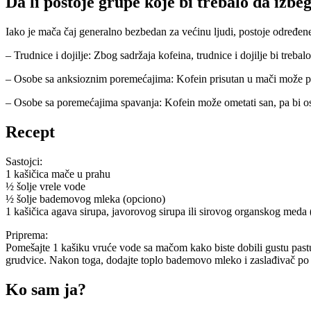
Da li postoje grupe koje bi trebalo da izb
Iako je mača čaj generalno bezbedan za većinu ljudi, postoje određen
– Trudnice i dojilje: Zbog sadržaja kofeina, trudnice i dojilje bi tre
– Osobe sa anksioznim poremećajima: Kofein prisutan u mači može 
– Osobe sa poremećajima spavanja: Kofein može ometati san, pa bi 
Recept
Sastojci:
1 kašičica mače u prahu
½ šolje vrele vode
½ šolje bademovog mleka (opciono)
1 kašičica agava sirupa, javorovog sirupa ili sirovog organskog meda 
Priprema:
Pomešajte 1 kašiku vruće vode sa mačom kako biste dobili gustu past
grudvice. Nakon toga, dodajte toplo bademovo mleko i zaslađivač po 
Ko sam ja?