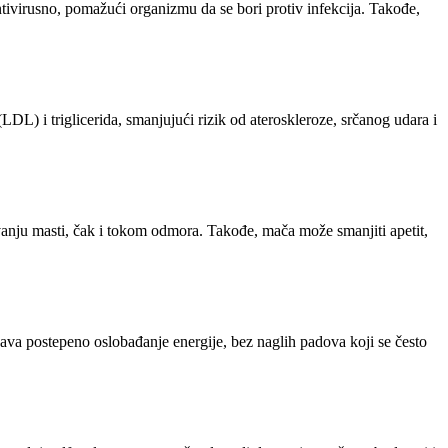
 antivirusno, pomažući organizmu da se bori protiv infekcija. Takođe,
LDL) i triglicerida, smanjujući rizik od ateroskleroze, srčanog udara i
anju masti, čak i tokom odmora. Takođe, mača može smanjiti apetit,
ćava postepeno oslobađanje energije, bez naglih padova koji se često