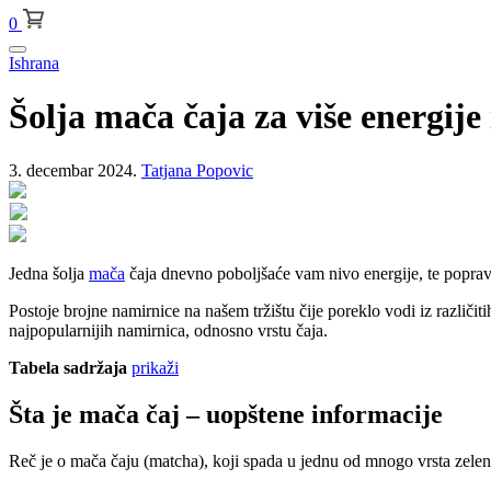
0
Ishrana
Šolja mača čaja za više energije
3. decembar 2024.
Tatjana Popovic
Jedna šolja
mača
čaja dnevno poboljšaće vam nivo energije, te popravi
Postoje brojne namirnice na našem tržištu čije poreklo vodi iz različ
najpopularnijih namirnica, odnosno vrstu čaja.
Tabela sadržaja
prikaži
Šta je mača čaj – uopštene informacije
Reč je o mača čaju (matcha), koji spada u jednu od mnogo vrsta zele