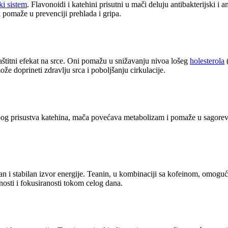
i sistem
. Flavonoidi i katehini prisutni u mači deluju antibakterijski i
i pomaže u prevenciji prehlada i gripa.
štitni efekat na srce. Oni pomažu u snižavanju nivoa lošeg
holesterola
(
 doprineti zdravlju srca i poboljšanju cirkulacije.
bog prisustva katehina, mača povećava metabolizam i pomaže u sagorev
an i stabilan izvor energije. Teanin, u kombinaciji sa kofeinom, omogu
osti i fokusiranosti tokom celog dana.