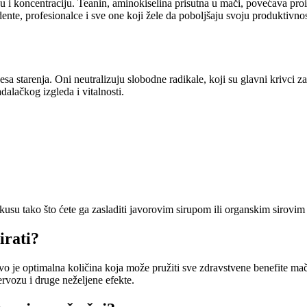
 i koncentraciju. Teanin, aminokiselina prisutna u mači, povećava proi
nte, profesionalce i sve one koji žele da poboljšaju svoju produktivnos
a starenja. Oni neutralizuju slobodne radikale, koji su glavni krivci za
lačkog izgleda i vitalnosti.
ukusu tako što ćete ga zasladiti javorovim sirupom ili organskim sirovi
irati?
o je optimalna količina koja može pružiti sve zdravstvene benefite ma
rvozu i druge neželjene efekte.