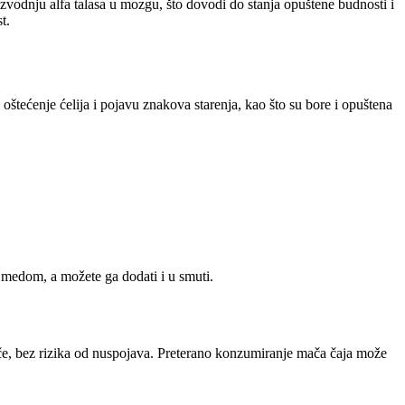
zvodnju alfa talasa u mozgu, što dovodi do stanja opuštene budnosti i
t.
 oštećenje ćelija i pojavu znakova starenja, kao što su bore i opuštena
m medom, a možete ga dodati i u smuti.
če, bez rizika od nuspojava. Preterano konzumiranje mača čaja može