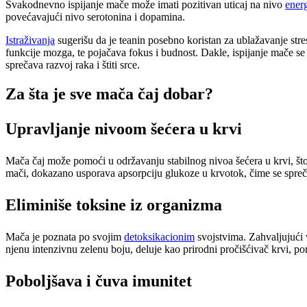
Svakodnevno ispijanje mače može imati pozitivan uticaj na nivo
energ
povećavajući nivo serotonina i dopamina.
Istraživanja
sugerišu da je teanin posebno koristan za ublažavanje stre
funkcije mozga, te pojačava fokus i budnost. Dakle, ispijanje mače se
sprečava razvoj raka i štiti srce.
Za šta je sve mača čaj dobar?
Upravljanje nivoom šećera u krvi
Mača čaj može pomoći u održavanju stabilnog nivoa šećera u krvi, što 
mači, dokazano usporava apsorpciju glukoze u krvotok, čime se spr
Eliminiše toksine iz organizma
Mača je poznata po svojim
detoksikacionim
svojstvima. Zahvaljujući v
njenu intenzivnu zelenu boju, deluje kao prirodni pročišćivač krvi, pom
Poboljšava i čuva imunitet