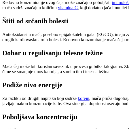
Redovno konzumiranje ovog čaja može značajno poboljšati
imunološk
mača sadrži značajnu količinu
vitamina C
, koji dodatno jača imunitet 
Štiti od srčanih bolesti
Antioksidansi u mači, posebno epigalokatehin galat (EGCG), imaju za
drugih kardiovaskularnih bolesti. Redovno konzumiranje mača čaja može
Dobar u regulisanju telesne težine
Mača čaj može biti koristan saveznik u procesu gubitka kilograma. Z
čime se smanjuje unos kalorija, a samim tim i telesna težina.
Podiže nivo energije
Za razliku od drugih napitaka koji sadrže
kofein
, mača pruža dugotraj
javljaju nakon konzumacije kafe. Ova sinergija doprinosi osećaju budn
Poboljšava koncentraciju