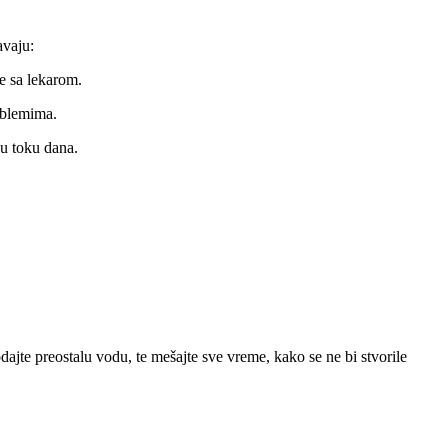
avaju:
je sa lekarom.
oblemima.
u toku dana.
te preostalu vodu, te mešajte sve vreme, kako se ne bi stvorile