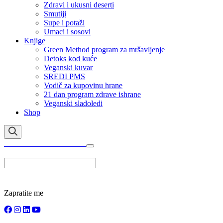
Zdravi i ukusni deserti
Smutiji
Supe i potaži
Umaci i sosovi
Knjige
Green Method program za mršavljenje
Detoks kod kuće
Veganski kuvar
SREDI PMS
Vodič za kupovinu hrane
21 dan program zdrave ishrane
Veganski sladoledi
Shop
TOTALLY WELLNESS
Zapratite me