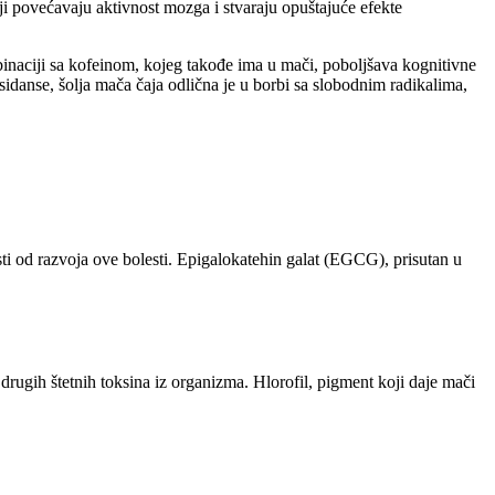
oji povećavaju aktivnost mozga i stvaraju opuštajuće efekte
mbinaciji sa kofeinom, kojeg takođe ima u mači, poboljšava kognitivne
idanse, šolja mača čaja odlična je u borbi sa slobodnim radikalima,
sti od razvoja ove bolesti. Epigalokatehin galat (EGCG), prisutan u
drugih štetnih toksina iz organizma. Hlorofil, pigment koji daje mači