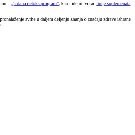
ionu –
„5 dana detoks program”
, kao i idejni tvorac
linije suplemenata
ronalaženje svrhe u daljem deljenju znanja o značaju zdrave ishrane
m.