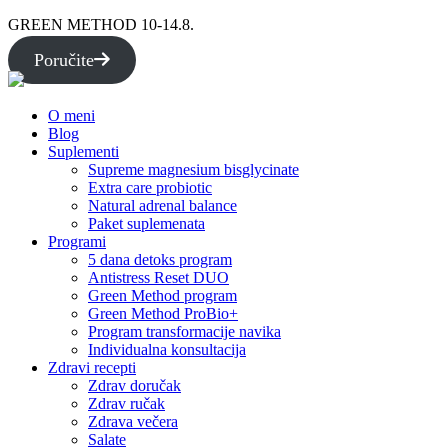
GREEN METHOD 10-14.8.
Poručite
O meni
Blog
Suplementi
Supreme magnesium bisglycinate
Extra care probiotic
Natural adrenal balance
Paket suplemenata
Programi
5 dana detoks program
Antistress Reset DUO
Green Method program
Green Method ProBio+
Program transformacije navika
Individualna konsultacija
Zdravi recepti
Zdrav doručak
Zdrav ručak
Zdrava večera
Salate