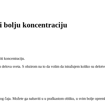
 i bolju koncentraciju
ti koncentraciju.
itih delova sveta. S obzirom na to da volim da istražujem koliko su del
nog čaja. Možete ga nabaviti u u praškastom obliku, u svim bolje opre