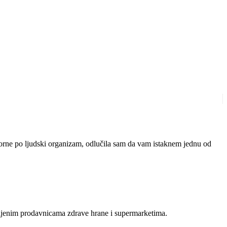
otvorne po ljudski organizam, odlučila sam da vam istaknem jednu od
mljenim prodavnicama zdrave hrane i supermarketima.