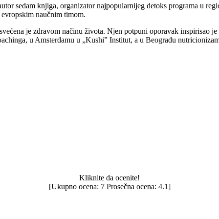
a, autor sedam knjiga, organizator najpopularnijeg detoks programa u reg
im evropskim naučnim timom.
ećena je zdravom načinu života. Njen potpuni oporavak inspirisao je p
h coachinga, u Amsterdamu u „Kushi” Institut, a u Beogradu nutricioniza
Kliknite da ocenite!
[Ukupno ocena:
7
Prosečna ocena:
4.1
]