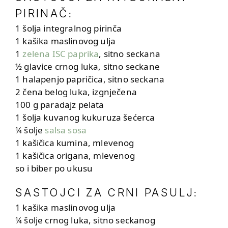
PIRINAČ
:
1 šolja integralnog pirinča
1 kašika maslinovog ulja
1
zelena ISC paprika
, sitno seckana
½ glavice crnog luka, sitno seckane
1 halapenjo papričica, sitno seckana
2 čena belog luka, izgnječena
100 g paradajz pelata
1 šolja kuvanog kukuruza šećerca
¼ šolje
salsa sosa
1 kašičica kumina, mlevenog
1 kašičica origana, mlevenog
so i biber po ukusu
SASTOJCI ZA CRNI PASULJ
:
1 kašika maslinovog ulja
¼ šolje crnog luka, sitno seckanog