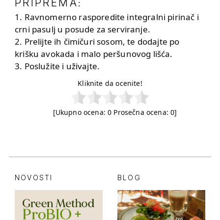
PRIPREMA
:
1. Ravnomerno rasporedite integralni pirinač i
crni pasulj u posude za serviranje.
2. Prelijte ih čimičuri sosom, te dodajte po
krišku avokada i malo peršunovog lišća.
3. Poslužite i uživajte.
Kliknite da ocenite!
[Ukupno ocena:
0
Prosečna ocena:
0
]
NOVOSTI
BLOG