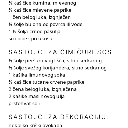
¼ kašičice kumina, mlevenog
¼ kašičice mlevene paprike
1 čen belog luka, izgnječen
¼ šolje bujona od povrća ili vode
1 ½ šolja crnog pasulja
so i biber, po ukusu
SASTOJCI ZA ČIMIČURI SOS
:
½ šolje peršunovog lišća, sitno seckanog
½ šolje svežeg korijandera, sitno seckanog
1 kašika limunovog soka
¼ kašičice tucane crvene paprike
2 čena belog luka, izgnječena
2 kašike maslinovog ulja
prstohvat soli
SASTOJCI ZA DEKORACIJU
:
nekoliko kriški avokada