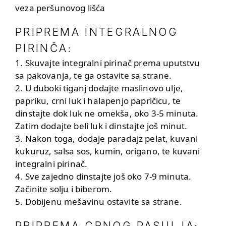
veza peršunovog lišća
PRIPREMA INTEGRALNOG
PIRINČA
:
1. Skuvajte integralni pirinač prema uputstvu
sa pakovanja, te ga ostavite sa strane.
2. U duboki tiganj dodajte maslinovo ulje,
papriku, crni luk i halapenjo papričicu, te
dinstajte dok luk ne omekša, oko 3-5 minuta.
Zatim dodajte beli luk i dinstajte još minut.
3. Nakon toga, dodaje paradajz pelat, kuvani
kukuruz, salsa sos, kumin, origano, te kuvani
integralni pirinač.
4. Sve zajedno dinstajte još oko 7-9 minuta.
Začinite solju i biberom.
5. Dobijenu mešavinu ostavite sa strane.
PRIPREMA CRNOG PASULJA