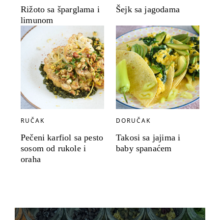
Rižoto sa šparglama i
Šejk sa jagodama
limunom
RUČAK
DORUČAK
Pečeni karfiol sa pesto
Takosi sa jajima i
sosom od rukole i
baby spanaćem
oraha