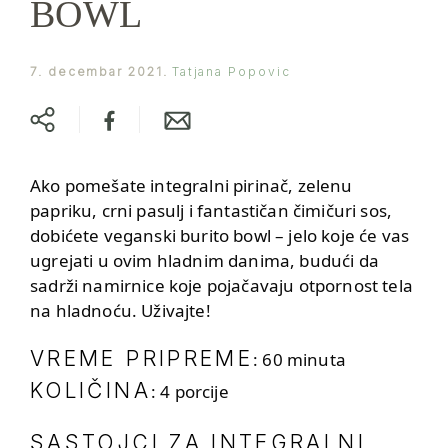
BOWL
7. decembar 2021.
Tatjana Popovic
Ako pomešate integralni pirinač, zelenu
papriku, crni pasulj i fantastičan čimičuri sos,
dobićete veganski burito bowl – jelo koje će vas
ugrejati u ovim hladnim danima, budući da
sadrži namirnice koje pojačavaju otpornost tela
na hladnoću. Uživajte!
VREME PRIPREME
: 60 minuta
KOLIČINA
: 4 porcije
SASTOJCI ZA INTEGRALNI