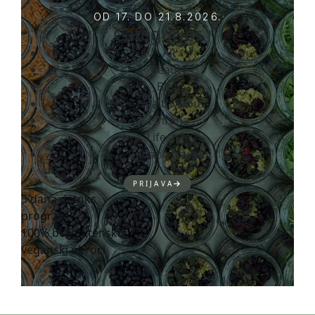
OD 17. DO 21.8.2026.
Categories
All
Beauty
Blog
Healthy you
Ishrana
Lifestyle
Tatjana travels
PRIJAVA
5 dana detoks
program
100% bezglutenski i
veganski obroci