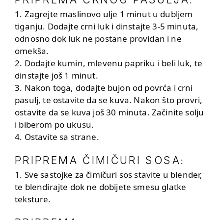
:
1. Zagrejte maslinovo ulje 1 minut u dubljem
tiganju. Dodajte crni luk i dinstajte 3-5 minuta,
odnosno dok luk ne postane providan i ne
omekša.
2. Dodajte kumin, mlevenu papriku i beli luk, te
dinstajte još 1 minut.
3. Nakon toga, dodajte bujon od povrća i crni
pasulj, te ostavite da se kuva. Nakon što provri,
ostavite da se kuva još 30 minuta. Začinite solju
i biberom po ukusu.
4. Ostavite sa strane.
PRIPREMA ČIMIČURI SOSA
:
1. Sve sastojke za čimičuri sos stavite u blender,
te blendirajte dok ne dobijete smesu glatke
teksture.