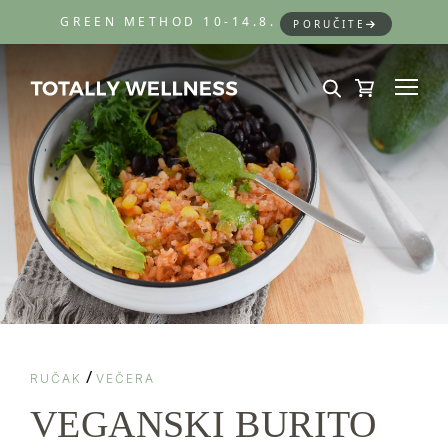
GREEN METHOD 10-14.8.
PORUČITE
/
RUČAK
VEČERA
VEGANSKI BURITO