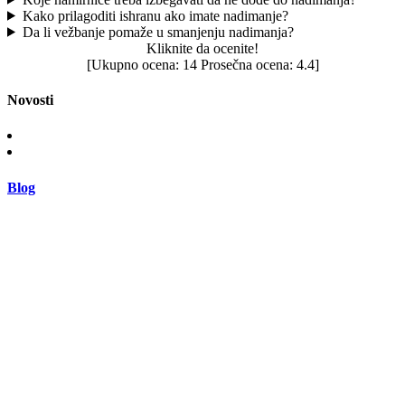
Kako prilagoditi ishranu ako imate nadimanje?
Da li vežbanje pomaže u smanjenju nadimanja?
Kliknite da ocenite!
[Ukupno ocena:
14
Prosečna ocena:
4.4
]
Novosti
Blog