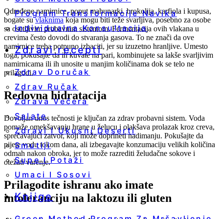
Određene namirnice, poput mahunarki, brokolija, karfiola i kupusa,
Program Transformacije Navika
bogate su
vlaknima
koja mogu biti teže svarljiva, posebno za osobe
Individualna Konsultacija
sa osetljivim probavnim sistemom. Fermentacija ovih vlakana u
crevima često dovodi do stvaranja gasova. To ne znači da ove
namirnice treba potpuno izbaciti, jer su izuzetno hranljive. Umesto
Zdravi recepti
toga, pokušajte da ih kuvate na pari, kombinujete sa lakše svarljivim
namirnicama ili ih unosite u manjim količinama dok se telo ne
Zdrav Doručak
prilagodi.
Zdrav Ručak
Redovna hidratacija
Zdrava Večera
Salate
Dovoljan unos tečnosti je ključan za zdrav probavni sistem. Voda
pomaže omekšavanju hrane u želucu i olakšava prolazak kroz creva,
Zdravi I Ukusni Deserti
sprečavajući zatvor, koji može doprineti nadimanju. Pokušajte da
Smutiji
pijete vodu tokom dana, ali izbegavajte konzumaciju velikih količina
odmah nakon obroka, jer to može razrediti želudačne sokove i
Supe I Potaži
otežati varenje.
Umaci I Sosovi
Prilagodite ishranu ako imate
Knjige
intoleranciju na laktozu ili gluten
Green Method Program Za Mršavljenje