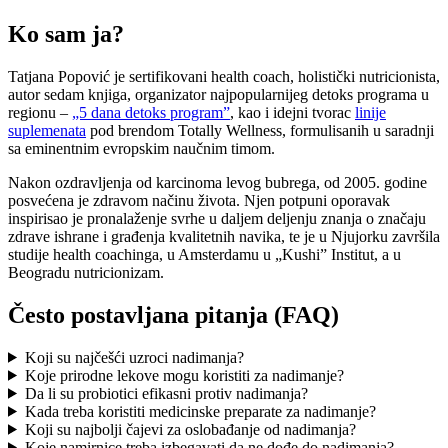
Ko sam ja?
Tatjana Popović je sertifikovani health coach, holistički nutricionista,
autor sedam knjiga, organizator najpopularnijeg detoks programa u
regionu –
„5 dana detoks program”
, kao i idejni tvorac
linije
suplemenata
pod brendom Totally Wellness, formulisanih u saradnji
sa eminentnim evropskim naučnim timom.
Nakon ozdravljenja od karcinoma levog bubrega, od 2005. godine
posvećena je zdravom načinu života. Njen potpuni oporavak
inspirisao je pronalaženje svrhe u daljem deljenju znanja o značaju
zdrave ishrane i građenja kvalitetnih navika, te je u Njujorku završila
studije health coachinga, u Amsterdamu u „Kushi” Institut, a u
Beogradu nutricionizam.
Često postavljana pitanja (FAQ)
Koji su najčešći uzroci nadimanja?
Koje prirodne lekove mogu koristiti za nadimanje?
Da li su probiotici efikasni protiv nadimanja?
Kada treba koristiti medicinske preparate za nadimanje?
Koji su najbolji čajevi za oslobađanje od nadimanja?
Koje namirnice treba izbegavati da ne dođe do nadimanja?