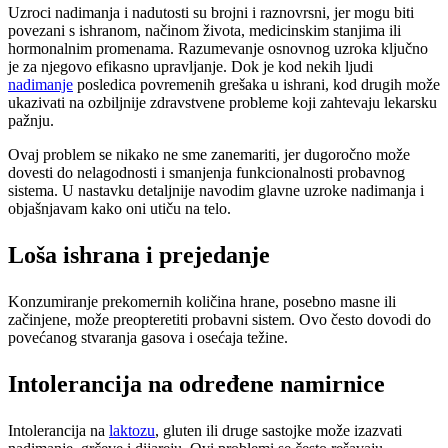
Uzroci nadimanja i nadutosti su brojni i raznovrsni, jer mogu biti
povezani s ishranom, načinom života, medicinskim stanjima ili
hormonalnim promenama. Razumevanje osnovnog uzroka ključno
je za njegovo efikasno upravljanje. Dok je kod nekih ljudi
nadimanje
posledica povremenih grešaka u ishrani, kod drugih može
ukazivati na ozbiljnije zdravstvene probleme koji zahtevaju lekarsku
pažnju.
Ovaj problem se nikako ne sme zanemariti, jer dugoročno može
dovesti do nelagodnosti i smanjenja funkcionalnosti probavnog
sistema. U nastavku detaljnije navodim glavne uzroke nadimanja i
objašnjavam kako oni utiču na telo.
Loša ishrana i prejedanje
Konzumiranje prekomernih količina hrane, posebno masne ili
začinjene, može preopteretiti probavni sistem. Ovo često dovodi do
povećanog stvaranja gasova i osećaja težine.
Intolerancija na određene namirnice
Intolerancija na
laktozu
, gluten ili druge sastojke može izazvati