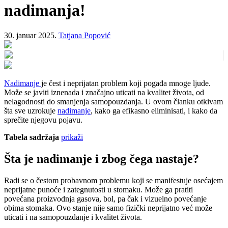
nadimanja!
30. januar 2025.
Tatjana Popović
Nadimanje
je čest i neprijatan problem koji pogađa mnoge ljude.
Može se javiti iznenada i značajno uticati na kvalitet života, od
nelagodnosti do smanjenja samopouzdanja. U ovom članku otkivam
šta sve uzrokuje
nadimanje
, kako ga efikasno eliminisati, i kako da
sprečite njegovu pojavu.
Tabela sadržaja
prikaži
Šta je nadimanje i zbog čega nastaje?
Radi se o čestom probavnom problemu koji se manifestuje osećajem
neprijatne punoće i zategnutosti u stomaku. Može ga pratiti
povećana proizvodnja gasova, bol, pa čak i vizuelno povećanje
obima stomaka. Ovo stanje nije samo fizički neprijatno već može
uticati i na samopouzdanje i kvalitet života.