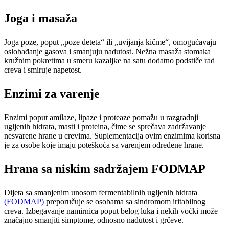
Joga i masaža
Joga poze, poput „poze deteta“ ili „uvijanja kičme“, omogućavaju
oslobađanje gasova i smanjuju nadutost. Nežna masaža stomaka
kružnim pokretima u smeru kazaljke na satu dodatno podstiče rad
creva i smiruje napetost.
Enzimi za varenje
Enzimi poput amilaze, lipaze i proteaze pomažu u razgradnji
ugljenih hidrata, masti i proteina, čime se sprečava zadržavanje
nesvarene hrane u crevima. Suplementacija ovim enzimima korisna
je za osobe koje imaju poteškoća sa varenjem određene hrane.
Hrana sa niskim sadržajem FODMAP
Dijeta sa smanjenim unosom fermentabilnih ugljenih hidrata
(FODMAP)
preporučuje se osobama sa sindromom iritabilnog
creva. Izbegavanje namirnica poput belog luka i nekih voćki može
značajno smanjiti simptome, odnosno nadutost i grčeve.