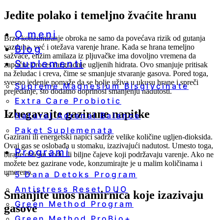
Jedite polako i temeljno žvaćite hranu
O meni
Brzo konzumiranje obroka ne samo da povećava rizik od gutanja
vazduha, već i otežava varenje hrane. Kada se hrana temeljno
Blog
sažvaće, enzim amilaza iz pljuvačke ima dovoljno vremena da
Suplementi
započne proces razgradnje ugljenih hidrata. Ovo smanjuje pritisak
na želudac i creva, čime se smanjuje stvaranje gasova. Pored toga,
svesno jedenje pomaže da se bolje uživa u ukusu hrane i spreči
Supreme Magnesium Bisglycinate
prejedanje, što dodatno doprinosi smanjenju nadutosti.
Extra Care Probiotic
Izbegavajte gazirane napitke
Natural Adrenal Balance
Paket Suplemenata
Gazirani ili energetski napici sadrže velike količine ugljen-dioksida.
Ovaj gas se oslobađa u stomaku, izazivajući nadutost. Umesto toga,
Programi
birajte običnu vodu ili biljne čajeve koji podržavaju varenje. Ako ne
možete bez gazirane vode, konzumirajte je u malim količinama i
umereno.
5 Dana Detoks Program
Antistress Reset DUO
Smanjite unos namirnica koje izazivaju
Green Method Program
gasove
Green Method ProBio+