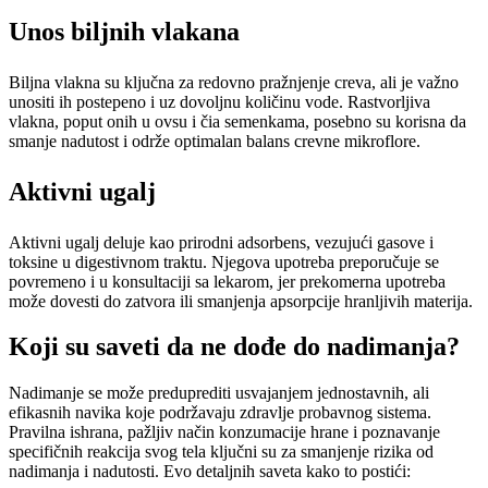
Unos biljnih vlakana
Biljna vlakna su ključna za redovno pražnjenje creva, ali je važno
unositi ih postepeno i uz dovoljnu količinu vode. Rastvorljiva
vlakna, poput onih u ovsu i čia semenkama, posebno su korisna da
smanje nadutost i održe optimalan balans crevne mikroflore.
Aktivni ugalj
Aktivni ugalj deluje kao prirodni adsorbens, vezujući gasove i
toksine u digestivnom traktu. Njegova upotreba preporučuje se
povremeno i u konsultaciji sa lekarom, jer prekomerna upotreba
može dovesti do zatvora ili smanjenja apsorpcije hranljivih materija.
Koji su saveti da ne dođe do nadimanja?
Nadimanje se može preduprediti usvajanjem jednostavnih, ali
efikasnih navika koje podržavaju zdravlje probavnog sistema.
Pravilna ishrana, pažljiv način konzumacije hrane i poznavanje
specifičnih reakcija svog tela ključni su za smanjenje rizika od
nadimanja i nadutosti. Evo detaljnih saveta kako to postići: