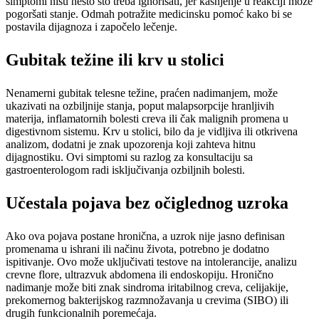
simptomi nisu nešto što treba ignorisati, jer kašnjenje u reakciji može
pogoršati stanje. Odmah potražite medicinsku pomoć kako bi se
postavila dijagnoza i započelo lečenje.
Gubitak težine ili krv u stolici
Nenamerni gubitak telesne težine, praćen nadimanjem, može
ukazivati na ozbiljnije stanja, poput malapsorpcije hranljivih
materija, inflamatornih bolesti creva ili čak malignih promena u
digestivnom sistemu. Krv u stolici, bilo da je vidljiva ili otkrivena
analizom, dodatni je znak upozorenja koji zahteva hitnu
dijagnostiku. Ovi simptomi su razlog za konsultaciju sa
gastroenterologom radi isključivanja ozbiljnih bolesti.
Učestala pojava bez očiglednog uzroka
Ako ova pojava postane hronična, a uzrok nije jasno definisan
promenama u ishrani ili načinu života, potrebno je dodatno
ispitivanje. Ovo može uključivati testove na intolerancije, analizu
crevne flore, ultrazvuk abdomena ili endoskopiju. Hronično
nadimanje može biti znak sindroma iritabilnog creva, celijakije,
prekomernog bakterijskog razmnožavanja u crevima (SIBO) ili
drugih funkcionalnih poremećaja.