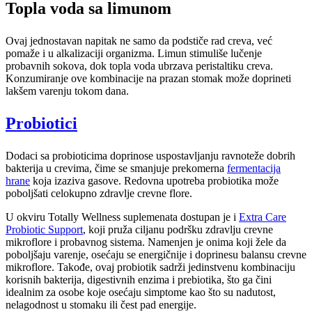
Topla voda sa limunom
Ovaj jednostavan napitak ne samo da podstiče rad creva, već
pomaže i u alkalizaciji organizma. Limun stimuliše lučenje
probavnih sokova, dok topla voda ubrzava peristaltiku creva.
Konzumiranje ove kombinacije na prazan stomak može doprineti
lakšem varenju tokom dana.
Probiotici
Dodaci sa probioticima doprinose uspostavljanju ravnoteže dobrih
bakterija u crevima, čime se smanjuje prekomerna
fermentacija
hrane
koja izaziva gasove. Redovna upotreba probiotika može
poboljšati celokupno zdravlje crevne flore.
U okviru Totally Wellness suplemenata dostupan je i
Extra Care
Probiotic Support
, koji pruža ciljanu podršku zdravlju crevne
mikroflore i probavnog sistema. Namenjen je onima koji žele da
poboljšaju varenje, osećaju se energičnije i doprinesu balansu crevne
mikroflore. Takođe, ovaj probiotik sadrži jedinstvenu kombinaciju
korisnih bakterija, digestivnih enzima i prebiotika, što ga čini
idealnim za osobe koje osećaju simptome kao što su nadutost,
nelagodnost u stomaku ili čest pad energije.