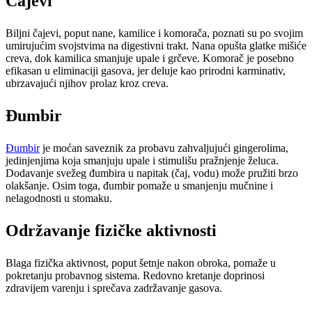
Čajevi
Biljni čajevi, poput nane, kamilice i komorača, poznati su po svojim
umirujućim svojstvima na digestivni trakt. Nana opušta glatke mišiće
creva, dok kamilica smanjuje upale i grčeve. Komorač je posebno
efikasan u eliminaciji gasova, jer deluje kao prirodni karminativ,
ubrzavajući njihov prolaz kroz creva.
Đumbir
Đumbir
je moćan saveznik za probavu zahvaljujući gingerolima,
jedinjenjima koja smanjuju upale i stimulišu pražnjenje želuca.
Dodavanje svežeg đumbira u napitak (čaj, vodu) može pružiti brzo
olakšanje. Osim toga, đumbir pomaže u smanjenju mučnine i
nelagodnosti u stomaku.
Održavanje fizičke aktivnosti
Blaga fizička aktivnost, poput šetnje nakon obroka, pomaže u
pokretanju probavnog sistema. Redovno kretanje doprinosi
zdravijem varenju i sprečava zadržavanje gasova.