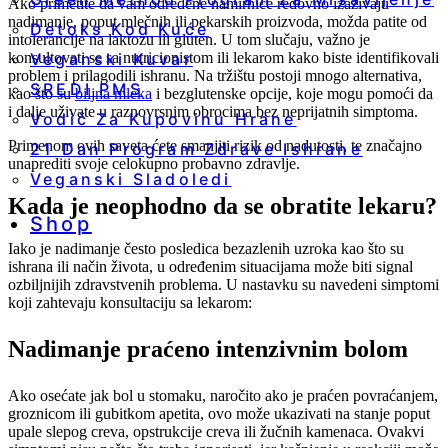
Ako primetite da vam određene namirnice redovno izazivaju
nadimanje, poput mlečnih ili pekarskih proizvoda, možda patite od
Detoks Kod Kuće
intolerancije na laktozu ili gluten. U tom slučaju, važno je
Veganski Kuvar
konsultovati se sa nutricionistom ili lekarom kako biste identifikovali
problem i prilagodili ishranu. Na tržištu postoji mnogo alternativa,
SREDI PMS
kao što su
biljna mleka
i bezglutenske opcije, koje mogu pomoći da
i dalje uživate u raznovrsnim obrocima bez neprijatnih simptoma.
Vodič Za Kupovinu Hrane
Primenom ovih saveta ćete smanjiti rizik od nadutosti, te značajno
21 Dan Program Zdrave Ishrane
unaprediti svoje celokupno probavno zdravlje.
Veganski Sladoledi
Kada je neophodno da se obratite lekaru?
Shop
Iako je nadimanje često posledica bezazlenih uzroka kao što su
ishrana ili način života, u određenim situacijama može biti signal
ozbiljnijih zdravstvenih problema. U nastavku su navedeni simptomi
koji zahtevaju konsultaciju sa lekarom:
Nadimanje praćeno intenzivnim bolom
Ako osećate jak bol u stomaku, naročito ako je praćen povraćanjem,
groznicom ili gubitkom apetita, ovo može ukazivati na stanje poput
upale slepog creva, opstrukcije creva ili žučnih kamenaca. Ovakvi