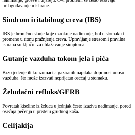
nadimanje, grčeve i dijareju. Ovi problemi se često rešavaju
prilagođavanjem ishrane.
Sindrom iritabilnog creva (IBS)
IBS je hronično stanje koje uzrokuje nadimanje, bol u stomaku i
promene u ritmu pražnjenja creva. Upravljanje stresom i pravilna
ishrana su ključni za ublažavanje simptoma.
Gutanje vazduha tokom jela i pića
Brzo jedenje ili konzumacija gaziranih napitaka doprinosi unosu
vazduha, što može izazvati neprijatan osećaj u stomaku.
Želudačni refluks/GERB
Povratak kiseline iz želuca u jednjak često izaziva nadimanje, pored
osećaja pečenja u predelu grudnog koša.
Celijakija