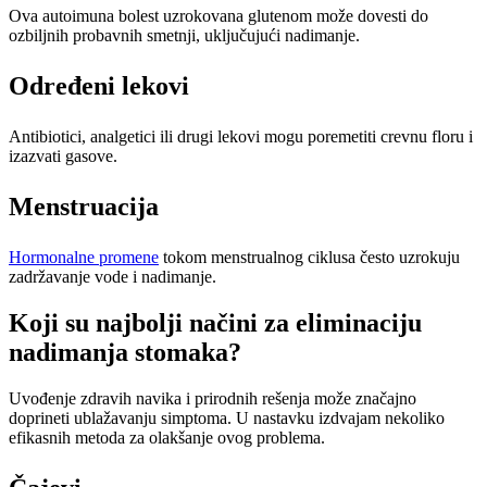
Ova autoimuna bolest uzrokovana glutenom može dovesti do
ozbiljnih probavnih smetnji, uključujući nadimanje.
Određeni lekovi
Antibiotici, analgetici ili drugi lekovi mogu poremetiti crevnu floru i
izazvati gasove.
Menstruacija
Hormonalne promene
tokom menstrualnog ciklusa često uzrokuju
zadržavanje vode i nadimanje.
Koji su najbolji načini za eliminaciju
nadimanja stomaka?
Uvođenje zdravih navika i prirodnih rešenja može značajno
doprineti ublažavanju simptoma. U nastavku izdvajam nekoliko
efikasnih metoda za olakšanje ovog problema.