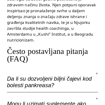
zdravom načinu života. Njen potpuni oporavak
inspirisao je pronalaženje svrhe u daljem
deljenju znanja o značaju zdrave ishrane i
građenja kvalitetnih navika, te je u Njujorku
završila studije health coachinga, u
Amsterdamu u „Kushi” Institut, a u Beogradu
nutricionizam.
Često postavljana pitanja
(FAQ)
Da li su dozvoljeni biljni čajevi kod
bolesti pankreasa?
Mogu li uzimati suplemente ako