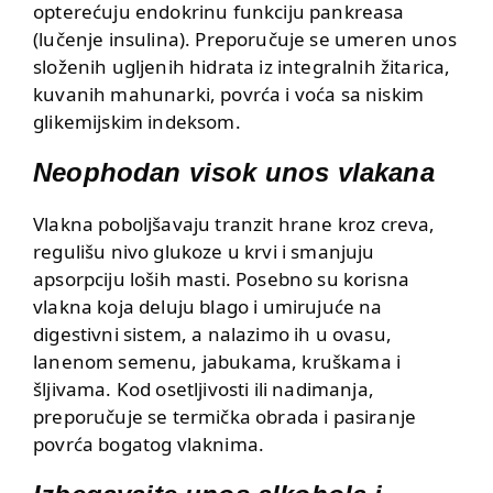
opterećuju endokrinu funkciju pankreasa
(lučenje insulina). Preporučuje se umeren unos
složenih ugljenih hidrata iz integralnih žitarica,
kuvanih mahunarki, povrća i voća sa niskim
glikemijskim indeksom.
Neophodan visok unos vlakana
Vlakna poboljšavaju tranzit hrane kroz creva,
regulišu nivo glukoze u krvi i smanjuju
apsorpciju loših masti. Posebno su korisna
vlakna koja deluju blago i umirujuće na
digestivni sistem, a nalazimo ih u ovasu,
lanenom semenu, jabukama, kruškama i
šljivama. Kod osetljivosti ili nadimanja,
preporučuje se termička obrada i pasiranje
povrća bogatog vlaknima.