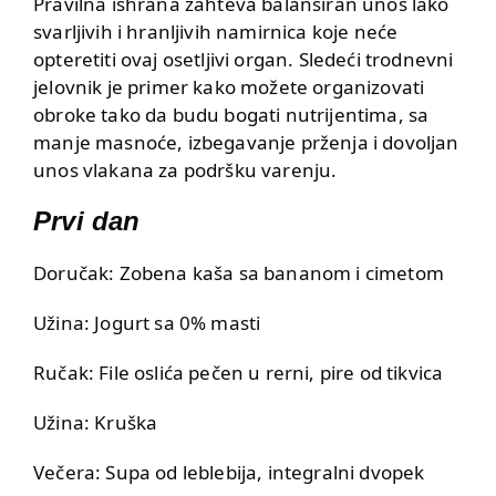
Pravilna ishrana zahteva balansiran unos lako
svarljivih i hranljivih namirnica koje neće
opteretiti ovaj osetljivi organ. Sledeći trodnevni
jelovnik je primer kako možete organizovati
obroke tako da budu bogati nutrijentima, sa
manje masnoće, izbegavanje prženja i dovoljan
unos vlakana za podršku varenju.
Prvi dan
Doručak: Zobena kaša sa bananom i cimetom
Užina: Jogurt sa 0% masti
Ručak: File oslića pečen u rerni, pire od tikvica
Užina: Kruška
Večera: Supa od leblebija, integralni dvopek