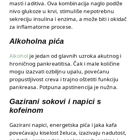
masti i aditiva. Ova kombinacija naglo podiže
nivo glukoze u krvi, stimuliše nepotrebnu
sekreciju insulina i enzima, a može biti i okidač
za inflamatorne procese.
Alkoholna pića
Alkohol
je jedan od glavnih uzroka akutnog i
hroničnog pankreatitisa. Čak i male količine
mogu izazvati ozbiljnu upalu, povećanu
propustljivost creva i trajno oštetiti funkciju
pankreasa. Potpuna apstinencija je nužna.
Gazirani sokovi i napici s
kofeinom
Gazirani napici, energetska pića i jaka kafa
povećavaju kiselost želuca, izazivaju nadutost,