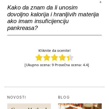
Kako da znam da li unosim
dovoljno kalorija i hranljivih materija
ako imam insuficijenciju
pankreasa?
Kliknite da ocenite!
[Ukupno ocena:
9
Prosečna ocena:
4.4
]
NOVOSTI
BLOG