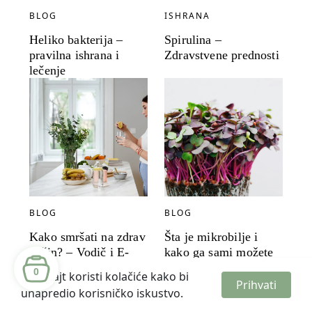
BLOG
ISHRANA
Heliko bakterija –
Spirulina –
pravilna ishrana i
Zdravstvene prednosti
lečenje
BLOG
BLOG
Kako smršati na zdrav
Šta je mikrobilje i
način? – Vodič i E-
kako ga sami možete
book
uzgajati?
0
Ovaj sajt koristi kolačiće kako bi
Prihvati
unapredio korisničko iskustvo.