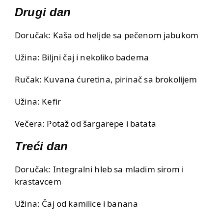
Drugi dan
Doručak: Kaša od heljde sa pečenom jabukom
Užina: Biljni čaj i nekoliko badema
Ručak: Kuvana ćuretina, pirinač sa brokolijem
Užina: Kefir
Večera: Potaž od šargarepe i batata
Treći dan
Doručak: Integralni hleb sa mladim sirom i
krastavcem
Užina: Čaj od kamilice i banana