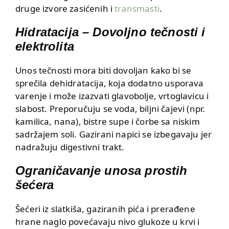
druge izvore zasićenih i
transmasti
.
Hidratacija – Dovoljno tečnosti i
elektrolita
Unos tečnosti mora biti dovoljan kako bi se
sprečila dehidratacija, koja dodatno usporava
varenje i može izazvati glavobolje, vrtoglavicu i
slabost. Preporučuju se voda, biljni čajevi (npr.
kamilica, nana), bistre supe i čorbe sa niskim
sadržajem soli. Gazirani napici se izbegavaju jer
nadražuju digestivni trakt.
Ograničavanje unosa prostih
šećera
Šećeri iz slatkiša, gaziranih pića i prerađene
hrane naglo povećavaju nivo glukoze u krvi i