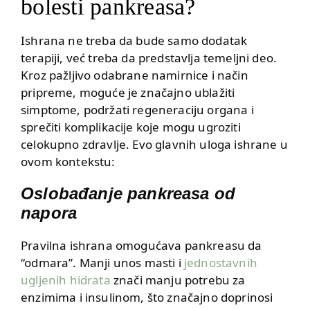
bolesti pankreasa?
Ishrana ne treba da bude samo dodatak
terapiji, već treba da predstavlja temeljni deo.
Kroz pažljivo odabrane namirnice i način
pripreme, moguće je značajno ublažiti
simptome, podržati regeneraciju organa i
sprečiti komplikacije koje mogu ugroziti
celokupno zdravlje. Evo glavnih uloga ishrane u
ovom kontekstu:
Oslobađanje pankreasa od
napora
Pravilna ishrana omogućava pankreasu da
“odmara”. Manji unos masti i
jednostavnih
ugljenih hidrata
znači manju potrebu za
enzimima i insulinom, što značajno doprinosi