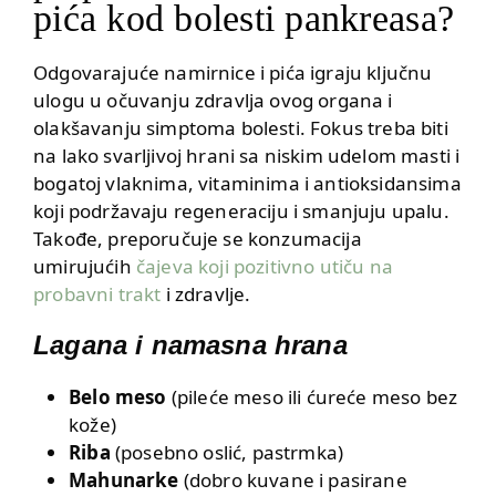
pića kod bolesti pankreasa?
Odgovarajuće namirnice i pića igraju ključnu
ulogu u očuvanju zdravlja ovog organa i
olakšavanju simptoma bolesti. Fokus treba biti
na lako svarljivoj hrani sa niskim udelom masti i
bogatoj vlaknima, vitaminima i antioksidansima
koji podržavaju regeneraciju i smanjuju upalu.
Takođe, preporučuje se konzumacija
umirujućih
čajeva koji pozitivno utiču na
probavni trakt
i zdravlje.
Lagana i namasna hrana
Belo meso
(pileće meso ili ćureće meso bez
kože)
Riba
(posebno oslić, pastrmka)
Mahunarke
(dobro kuvane i pasirane