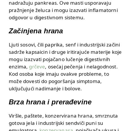
nadražuju pankreas. Ove masti usporavaju
pražnjenje želuca i mogu izazvati inflamatorni
odgovor u digestivnom sistemu.
Začinjena hrana
Ljuti sosovi, čili paprika, senf i industrijski začini
sadrže kapsaicin i druge iritirajuće materije koje
mogu izazvati pojačano lučenje digestivnih
enzima,
grčeve
, osećaj pečenja i nelagodnost.
Kod osoba koje imaju ovakve probleme, to
može dovesti do pogoršanja simptoma,
uključujući nadimanje i bolove.
Brza hrana i prerađevine
Viršle, paštete, konzervirana hrana, smrznuta
gotova jela i industrijski sendviči puni su
emulgatora,
konzervanasa
, pojačivača ukusa i