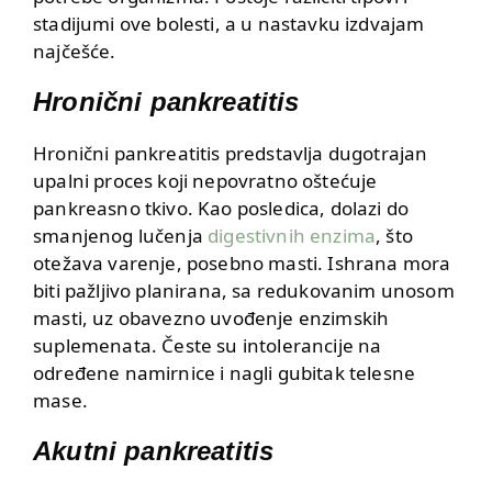
stadijumi ove bolesti, a u nastavku izdvajam
najčešće.
Hronični pankreatitis
Hronični pankreatitis predstavlja dugotrajan
upalni proces koji nepovratno oštećuje
pankreasno tkivo. Kao posledica, dolazi do
smanjenog lučenja
digestivnih enzima
, što
otežava varenje, posebno masti. Ishrana mora
biti pažljivo planirana, sa redukovanim unosom
masti, uz obavezno uvođenje enzimskih
suplemenata. Česte su intolerancije na
određene namirnice i nagli gubitak telesne
mase.
Akutni pankreatitis