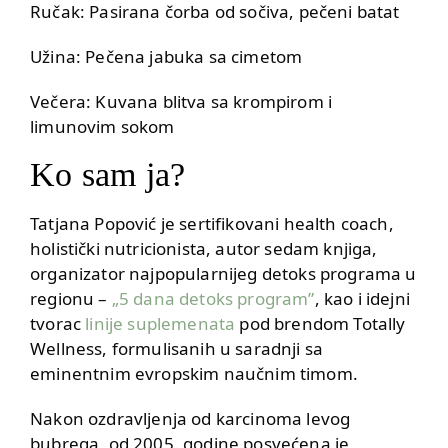
Ručak: Pasirana čorba od sočiva, pečeni batat
Užina: Pečena jabuka sa cimetom
Večera: Kuvana blitva sa krompirom i
limunovim sokom
Ko sam ja?
Tatjana Popović je sertifikovani health coach,
holistički nutricionista, autor sedam knjiga,
organizator najpopularnijeg detoks programa u
regionu –
„5 dana detoks program”
, kao i idejni
tvorac
linije suplemenata
pod brendom Totally
Wellness, formulisanih u saradnji sa
eminentnim evropskim naučnim timom.
Nakon ozdravljenja od karcinoma levog
bubrega, od 2005. godine posvećena je