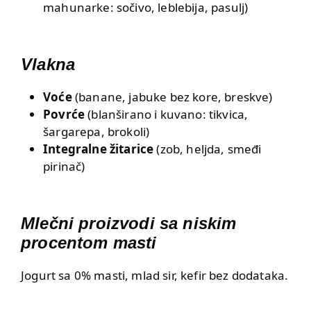
mahunarke: sočivo, leblebija, pasulj)
Vlakna
Voće
(banane, jabuke bez kore, breskve)
Povrće
(blanširano i kuvano: tikvica,
šargarepa, brokoli)
Integralne žitarice
(zob, heljda, smeđi
pirinač)
Mlečni proizvodi sa niskim
procentom masti
Jogurt sa 0% masti, mlad sir, kefir bez dodataka.