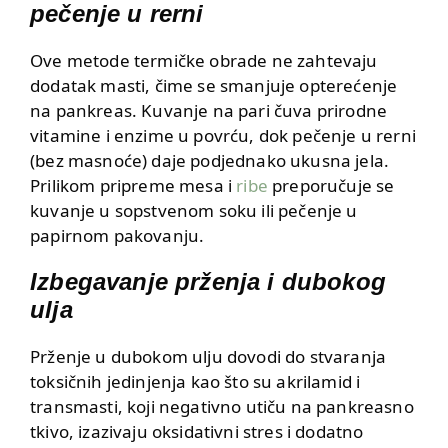
pečenje u rerni
Ove metode termičke obrade ne zahtevaju
dodatak masti, čime se smanjuje opterećenje
na pankreas. Kuvanje na pari čuva prirodne
vitamine i enzime u povrću, dok pečenje u rerni
(bez masnoće) daje podjednako ukusna jela.
Prilikom pripreme mesa i
ribe
preporučuje se
kuvanje u sopstvenom soku ili pečenje u
papirnom pakovanju.
Izbegavanje prženja i dubokog
ulja
Prženje u dubokom ulju dovodi do stvaranja
toksičnih jedinjenja kao što su akrilamid i
transmasti, koji negativno utiču na pankreasno
tkivo, izazivaju oksidativni stres i dodatno