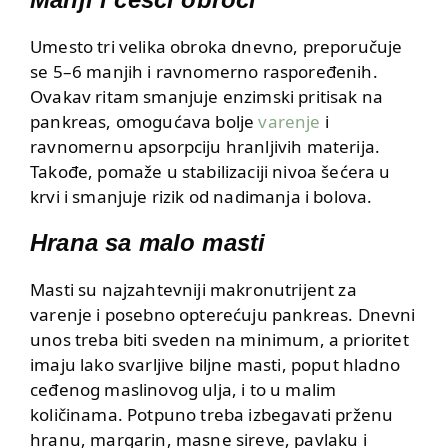
Umesto tri velika obroka dnevno, preporučuje
se 5–6 manjih i ravnomerno raspoređenih.
Ovakav ritam smanjuje enzimski pritisak na
pankreas, omogućava bolje
varenje
i
ravnomernu apsorpciju hranljivih materija.
Takođe, pomaže u stabilizaciji nivoa šećera u
krvi i smanjuje rizik od nadimanja i bolova.
Hrana sa malo masti
Masti su najzahtevniji makronutrijent za
varenje i posebno opterećuju pankreas. Dnevni
unos treba biti sveden na minimum, a prioritet
imaju lako svarljive biljne masti, poput hladno
ceđenog maslinovog ulja, i to u malim
količinama. Potpuno treba izbegavati prženu
hranu, margarin, masne sireve, pavlaku i