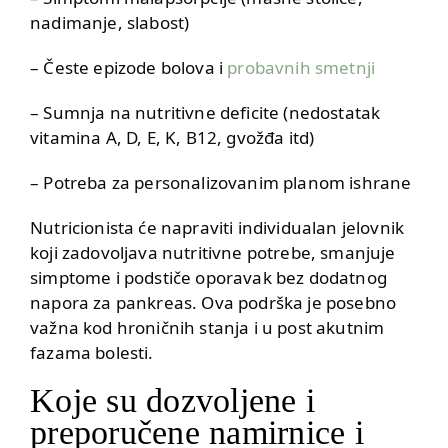
nadimanje, slabost)
– Česte epizode bolova i
probavnih smetnji
– Sumnja na nutritivne deficite (nedostatak
vitamina A, D, E, K, B12, gvožđa itd)
– Potreba za personalizovanim planom ishrane
Nutricionista će napraviti individualan jelovnik
koji zadovoljava nutritivne potrebe, smanjuje
simptome i podstiče oporavak bez dodatnog
napora za pankreas. Ova podrška je posebno
važna kod hroničnih stanja i u post akutnim
fazama bolesti.
Koje su dozvoljene i
preporučene namirnice i