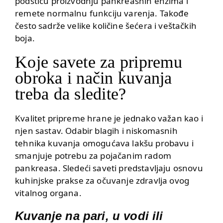
podstiču proizvodnju pankreasnih enzima i
remete normalnu funkciju varenja. Takođe
često sadrže velike količine šećera i veštačkih
boja.
Koje savete za pripremu
obroka i način kuvanja
treba da sledite?
Kvalitet pripreme hrane je jednako važan kao i
njen sastav. Odabir blagih i niskomasnih
tehnika kuvanja omogućava lakšu probavu i
smanjuje potrebu za pojačanim radom
pankreasa. Sledeći saveti predstavljaju osnovu
kuhinjske prakse za očuvanje zdravlja ovog
vitalnog organa.
Kuvanje na pari, u vodi ili