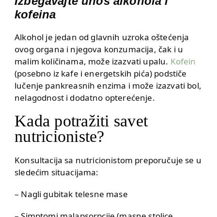
Izbegavajte unos alkohola i
kofeina
Alkohol je jedan od glavnih uzroka oštećenja
ovog organa i njegova konzumacija, čak i u
malim količinama, može izazvati upalu.
Kofein
(posebno iz kafe i energetskih pića) podstiče
lučenje pankreasnih enzima i može izazvati bol,
nelagodnost i dodatno opterećenje.
Kada potražiti savet
nutricioniste?
Konsultacija sa nutricionistom preporučuje se u
sledećim situacijama:
– Nagli gubitak telesne mase
– Simptomi malapsorpcije (masne stolice,