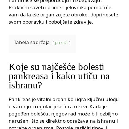
namirnice se preporučuju ili izbegavaju.
Praktični saveti i primeri jelovnika pomoći će
vam da lakše organizujete obroke, doprinesete
svom oporavku i poboljšate zdravlje.
Tabela sadržaja
prikaži
Koje su najčešće bolesti
pankreasa i kako utiču na
ishranu?
Pankreas je vitalni organ koji igra ključnu ulogu
u varenju i regulaciji šećera u krvi. Kada je
pogođen bolešću, njegov rad može biti ozbiljno
narušen, što se direktno odražava na ishranu i
potrebe organizma. Postoje različiti tipovi i