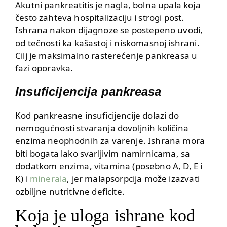
Akutni pankreatitis je nagla, bolna upala koja
često zahteva hospitalizaciju i strogi post.
Ishrana nakon dijagnoze se postepeno uvodi,
od tečnosti ka kašastoj i niskomasnoj ishrani.
Cilj je maksimalno rasterećenje pankreasa u
fazi oporavka.
Insuficijencija pankreasa
Kod pankreasne insuficijencije dolazi do
nemogućnosti stvaranja dovoljnih količina
enzima neophodnih za varenje. Ishrana mora
biti bogata lako svarljivim namirnicama, sa
dodatkom enzima, vitamina (posebno A, D, E i
K) i
minerala
, jer malapsorpcija može izazvati
ozbiljne nutritivne deficite.
Koja je uloga ishrane kod