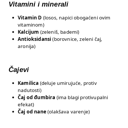
Vitamini i minerali
Vitamin D
(losos, napici obogaćeni ovim
vitaminom)
Kalcijum
(zeleniš, bademi)
Antioksidansi
(borovnice, zeleni čaj,
aronija)
Čajevi
Kamilica
(deluje umirujuće, protiv
nadutosti)
Čaj od đumbira
(ima blagi protivupalni
efekat)
Čaj od nane
(olakšava varenje)