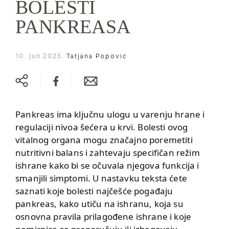
BOLESTI
PANKREASA
10. jun 2025.
Tatjana Popović
Pankreas ima ključnu ulogu u varenju hrane i
regulaciji nivoa šećera u krvi. Bolesti ovog
vitalnog organa mogu značajno poremetiti
nutritivni balans i zahtevaju specifičan režim
ishrane kako bi se očuvala njegova funkcija i
smanjili simptomi. U nastavku teksta ćete
saznati koje bolesti najčešće pogađaju
pankreas, kako utiču na ishranu, koja su
osnovna pravila prilagođene ishrane i koje