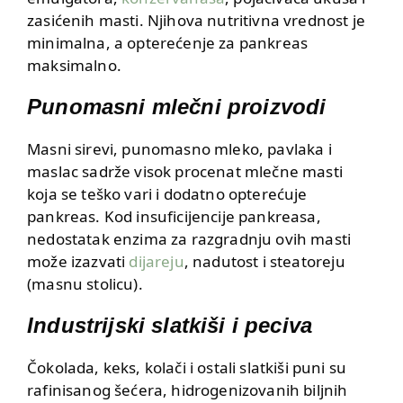
zasićenih masti. Njihova nutritivna vrednost je
minimalna, a opterećenje za pankreas
maksimalno.
Punomasni mlečni proizvodi
Masni sirevi, punomasno mleko, pavlaka i
maslac sadrže visok procenat mlečne masti
koja se teško vari i dodatno opterećuje
pankreas. Kod insuficijencije pankreasa,
nedostatak enzima za razgradnju ovih masti
može izazvati
dijareju
, nadutost i steatoreju
(masnu stolicu).
Industrijski slatkiši i peciva
Čokolada, keks, kolači i ostali slatkiši puni su
rafinisanog šećera, hidrogenizovanih biljnih