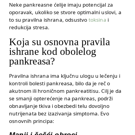
Neke pankreasne ćelije imaju potencijal za
oporavak, ukoliko se stvore optimalni uslovi, a
to su pravilna ishrana, odsustvo
toksina
i
redukcija stresa.
Koja su osnovna pravila
ishrane kod obolelog
pankreasa?
Pravilna ishrana ima ključnu ulogu u lečenju i
kontroli bolesti pankreasa, bilo da je reč o
akutnom ili hroničnom pankreatitisu. Cilj je da
se smanji opterećenje na pankreas, podrži
obnavljanje tkiva i obezbedi telu dovoljno
nutrijenata bez izazivanja simptoma. Evo
osnovnih principa:
Manji i češći obroci